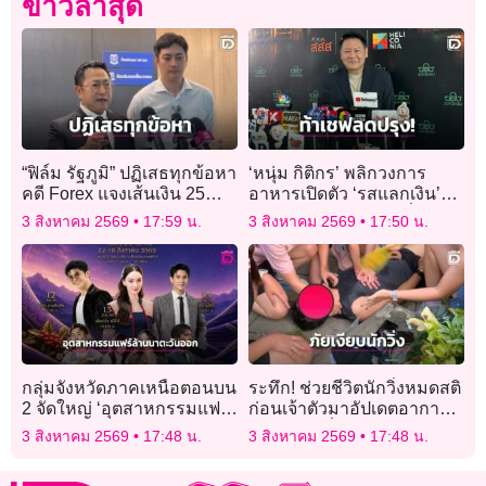
ข่าวล่าสุด
“ฟิล์ม รัฐภูมิ” ปฏิเสธทุกข้อหา
‘หนุ่ม กิติกร’ พลิกวงการ
คดี Forex แจงเส้นเงิน 25
อาหารเปิดตัว ‘รสแลกเงิน’
ล้าน มาจากขายหน้ากาก
รายการแรกของโลกสั่งเชฟ
3 สิงหาคม 2569
17:59 น.
3 สิงหาคม 2569
17:50 น.
อนามัย ไม่ใช่ 142 ล้าน
‘ปรุงน้อยที่สุด’ แลกเงินครึ่ง
แสน!
กลุ่มจังหวัดภาคเหนือตอนบน
ระทึก! ช่วยชีวิตนักวิ่งหมดสติ
2 จัดใหญ่ ‘อุตสาหกรรมแฟร์
ก่อนเจ้าตัวมาอัปเดตอาการ
ล้านนาตะวันออก’ บุกก
เผยสาเหตุที่แท้จริง ยอมรับไม่
3 สิงหาคม 2569
17:48 น.
3 สิงหาคม 2569
17:48 น.
ทม.12-16 ส.ค.
ค่อยตรวจสุขภาพ