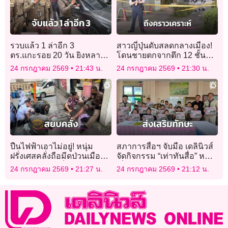
รวบแล้ว 1 ล่าอีก 3
สาวญี่ปุ่นดับสลดกลางเมือง!
ตร.แกะรอย 20 วัน ยิงหลาน
โดนชายตกจากตึก 12 ชั้น
อดีตนายกอ้อมน้อย คาใจปม
หล่นทับร่างพอดีขณะเดิน
24 กรกฎาคม 2569
21:43 น.
24 กรกฎาคม 2569
21:30 น.
แค้นต่างสถาบัน
เที่ยวกับเพื่อน
ปืนไฟฟ้าเอาไม่อยู่! หนุ่ม
สภาการสื่อฯ จับมือ เดลินิวส์
ฝรั่งเศสคลั่งถือมีดป่วนเมือง
จัดกิจกรรม “เท่าทันสื่อ” หนุน
ฟันขาตร.บาดเจ็บ ก่อนโดน
เด็กคิดวิเคราะห์ รู้ทัน
24 กรกฎาคม 2569
21:27 น.
24 กรกฎาคม 2569
21:12 น.
ยิงสกัดรวบตัว
มิจฉาชีพ ส่งเสริมการอ่าน
เขียน