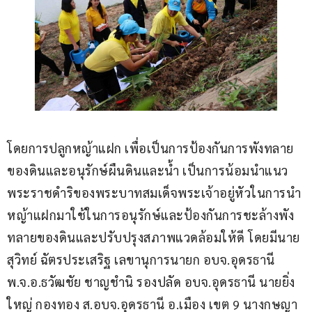
โดยการปลูกหญ้าแฝก เพื่อเป็นการป้องกันการพังทลาย
ของดินและอนุรักษ์ผืนดินและน้ำ เป็นการน้อมนำแนว
พระราชดำริของพระบาทสมเด็จพระเจ้าอยู่หัวในการนำ
หญ้าแฝกมาใช้ในการอนุรักษ์และป้องกันการชะล้างพัง
ทลายของดินและปรับปรุงสภาพแวดล้อมให้ดี โดยมีนาย
สุวิทย์ ฉัตรประเสริฐ เลขานุการนายก อบจ.อุดรธานี 
พ.จ.อ.ธวัฒชัย ชาญชำนิ รองปลัด อบจ.อุดรธานี นายยิ่ง
ใหญ่ กองทอง ส.อบจ.อุดรธานี อ.เมือง เขต 9 นางกษญา 