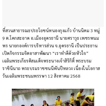
ที่สวนสาธารณะประโยชน์หนองกุงแก้ว บ้านนิคม 3 หมู่ 
9 ต.โคกสะอาด อ.เมืองอุดรธานี นายศราวุธ เพชรพนม
พร นายกองค์การบริหารส่วน จ.อุดรธานี เป็นประธาน
เปิดกิจกรรมจิตอาสาพัฒนา “เราทำดีด้วยหัวใจ” 
เฉลิมพระเกียรติสมเด็จพระนางเจ้าสิริกิติ์ พระบรม
ราชินีนาถ พระบรมราชชนนีพันปีหลวง เนื่องในโอกาส
วันเฉลิมพระชนมพรรษา 12 สิงหาคม 2568