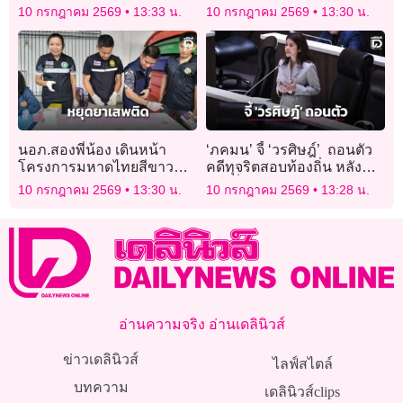
รฟม.’ เหตุอุโมงค์รถไฟฟ้า
กฎหมายของปากีสถาน
10 กรกฎาคม 2569
13:33 น.
10 กรกฎาคม 2569
13:30 น.
สายสีม่วงซำรุดซ้ำซาก
นอภ.สองพี่น้อง เดินหน้า
‘ภคมน’ จี้ ‘วรศิษฎ์’ ถอนตัว
โครงการมหาดไทยสีขาว
คดีทุจริตสอบท้องถิ่น หลัง
ตรวจปัสสาวะบุคลากร หยุด
โผล่ชื่อลุงถูกกล่าวหา
10 กรกฎาคม 2569
13:30 น.
10 กรกฎาคม 2569
13:28 น.
ยั้งภัยยาเสพติด
อ่านความจริง อ่านเดลินิวส์
ข่าวเดลินิวส์
ไลฟ์สไตล์
บทความ
เดลินิวส์clips