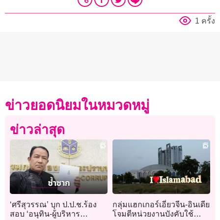
1 ครั้ง
ข่าวยอดนิยมในหมวดหมู่
ข่าวล่าสุด
‘ศรีสุวรรณ’ บุก ป.ป.ช.ร้อง
กลุ่มแฮกเกอร์เอี่ยวจีน-อินเดีย
สอบ ‘อนุทิน-ผู้บริหาร
โจมตีหน่วยงานบังคับใช้