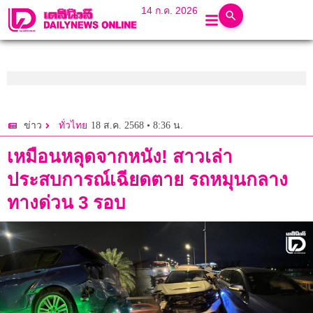
14 ก.ค. 2026
18 ส.ค. 2568 • 8:36 น.
ข่าว
ทั่วไทย
เหมือนหลุดจากหนัง! สาวเล่า
ประสบการณ์เฉียดตาย รถหมุนกลาง
ทางด่วน 3 รอบ