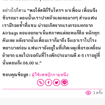
อย่างไรก็ตาม 
“พอได้สติก็รีบโทรฯ หาเพื่อน เพื่อนจึง
ขับรถมา ตอนนั้นเราปวดหัวและคอมากๆ ส่วนแฟน
เรามีรอยช้ำที่แขน น่าจะเกิดจากแรงกระแทกจาก 
Airbags ตอนออกมาเห็นสภาพแต่ละคนก็คือ หนักทุก
คันเลย หลังจากนั้นเพื่อนเราก็มาถึง จึงเอาเราไปโรง
พยาบาลก่อน แฟนเรายังอยู่ในที่เกิดเหตุเพื่อรอเคลื่อน
ย้ายรถ และไปเจอกันที่โรงพักประมาณตี 4-5 เราอยู่ที่
นั่นตอนถึง 06.00 น.”
ขอบคุณข้อมูล :
 ผู้ใช้เฟซบุ๊กรายหนึ่ง
1 ครั้ง