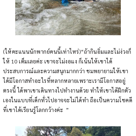
(ให้คะแนนนักพากย์คนนี้เท่าไหร่)“ถ้ากินอิ่มและไม่ง่วงก็
ให้ 10 เต็มเลยค่ะ เขาจะไม่งอแง ก็เน้นให้เขาได้
ประสบการณ์และความสนุกมากกว่า ชมพยายามให้เขา
ได้มีโอกาสทำอะไรที่หลากหลายเพราะเรามีโอกาสอยู่
ตรงนี้ ได้พาเขาเดินทางไปทำงานด้วย ทำให้เขาได้ฝึกตัว
เองในแบบที่เด็กทั่วไปอาจจะไม่ได้ทำ ถือเป็นความโชคดี
ที่เขาได้เรียนรู้โลกกว้างค่ะ  ”