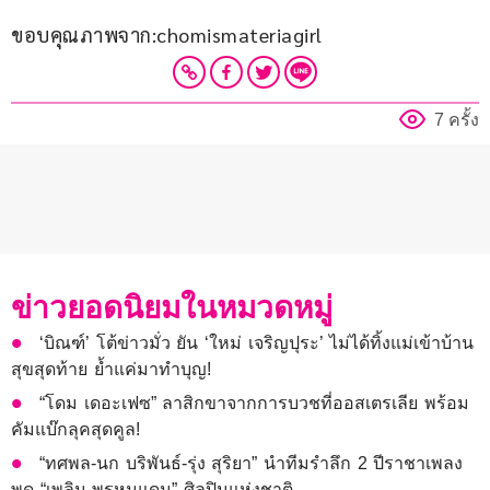
ขอบคุณภาพจาก:chomismateriagirl
7 ครั้ง
ข่าวยอดนิยมในหมวดหมู่
‘บิณฑ์’ โต้ข่าวมั่ว ยัน ‘ใหม่ เจริญปุระ’ ไม่ได้ทิ้งแม่เข้าบ้าน
สุขสุดท้าย ย้ำแค่มาทำบุญ!
“โดม เดอะเฟซ” ลาสิกขาจากการบวชที่ออสเตรเลีย พร้อม
คัมแบ๊กลุคสุดคูล!
“ทศพล-นก บริพันธ์-รุ่ง สุริยา” นำทีมรำลึก 2 ปีราชาเพลง
พูด “เพลิน พรหมแดน” ศิลปินแห่งชาติ