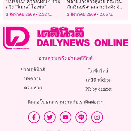
“โปรจีโน่” คว้าอันดับ 4 ร่วม
ทลายแก๊งสาวสูงวัย ตระเวน
สวิง “วีเมนส์ โอเพ่น”
ลักเงินบริจาคกลางวัดดัง จับ
ได้ 1 อีก 2 หนีทัน
3 สิงหาคม 2569
2:32 น.
3 สิงหาคม 2569
2:05 น.
อ่านความจริง อ่านเดลินิวส์
ข่าวเดลินิวส์
ไลฟ์สไตล์
บทความ
เดลินิวส์clips
ดวง-หวย
PR by dataxet
ติดต่อโฆษณา
ร่วมงานกับเรา
ติดต่อเรา