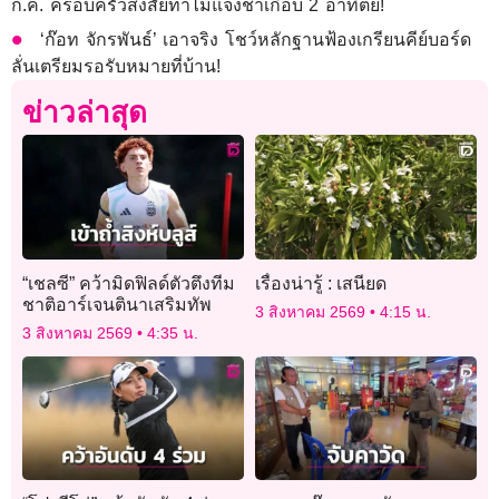
ก.ค. ครอบครัวสงสัยทำไมแจ้งช้าเกือบ 2 อาทิตย์!
‘ก๊อท จักรพันธ์’ เอาจริง โชว์หลักฐานฟ้องเกรียนคีย์บอร์ด
ลั่นเตรียมรอรับหมายที่บ้าน!
ข่าวล่าสุด
“เชลซี” คว้ามิดฟิลด์ตัวตึงทีม
เรื่องน่ารู้ : เสนียด
ชาติอาร์เจนตินาเสริมทัพ
3 สิงหาคม 2569
4:15 น.
3 สิงหาคม 2569
4:35 น.