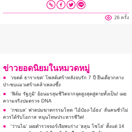
26 ครั้ง
ข่าวยอดนิยมในหมวดหมู่
‘เขตต์ ธาราเขต’ โพสต์เศร้าหลังจบรัก 7 ปี ยืนเดี่ยวกลาง
ป่า-ซบแมวเศร้าเคล้าเพลงซึ้ง
‘ฟิล์ม รัฐภูมิ’ ย้อนมรสุมชีวิตจากจุดสูงสุดสู่ตายทั้งเป็น! เผย
ความจริงปมตรวจ DNA
‘กชเบล’ ฟาดปมฆาตกรรมโหด ‘ไอ้ป๋อง-ไอ้ธง’ ลั่นคนชั่วไม่
ควรได้รับโอกาส หนุนโทษประหารชีวิต!
‘ว่านไฉ’ เผยตำรวจจอร์เจียพบร่าง ‘ฮลุน โซโล่’ ตั้งแต่ 14