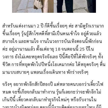
สำหรับแต่งงานมา 2 ปี ก็ดีขึ้นเรื่อยๆ ค่ะ สามีดูรักเรามาก
ขึ้นเรื่อยๆ วุ้นรู้สึกโชคดีที่สามีเป็นคนเข้าใจ อยู่ด้วยแล้ว
สบายใจ และตามใจ งานในวงการบันเทิงตอนนี้พักก่อน
ค่ะ อยู่มานานแล้ว ตั้งแต่อายุ 18 จนตอนนี้ 25 ปีใน
วงการ ยังไม่เคยหยุดจริงจังเลย ปีนี้คือปีที่ได้พักจริงๆ ทั้ง
ชีวิต การที่หยุดพักไปปีหนึ่งโอเคมากค่ะ ได้หยุดจริงๆ ตื่น
มาแบบสบายๆ แพลนเรื่องเดินทาง พักร่างจริงๆ
จริงๆ อยากพักอีกสักปีสองปี แต่หลายคนบอกว่าเดี๋ยวไฟ
หมด จะขี้เกียจกลับมาทำงาน วุ้นก็เลยกะว่าจะพักอีกไม่
เกินปีนี้ เดี๋ยวคงกลับมาทำธุรกิจใหม่ๆ หรือรับงานใน
วงการบ้างนิดหน่อย ตอนนี้มีงานติดต่อมาเยอะไหม ก็มี