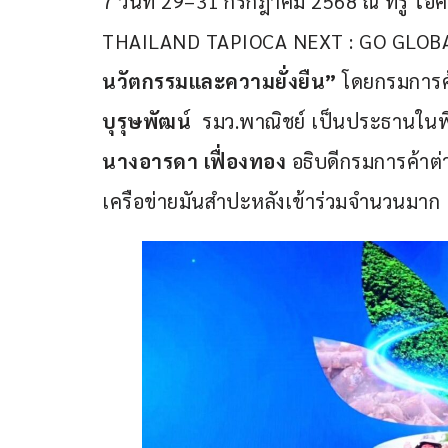
7 วันที่ 29–31 กรกฎาคม 2568 ณ ทรู ไอ
THAILAND TAPIOCA NEXT : GO GLOB
นวัตกรรมและความยั่งยืน
”
 โดยกรมการค
บุรุษพัฒน์
  รมว.พาณิชย์ เป็นประธานในพิ
นางอารดา เฟื่องทอง 
อธิบดีกรมการค้าต
เครือข่ายมันสำปะหลังเข้าร่วมจำนวนมาก