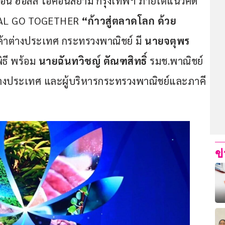
คอน ฮอลล์ ไอคอนสยาม กรุงเทพฯ ภายใต้แนวคิด 
AL GO TOGETHER 
“
ก้าวสู่ตลาดโลก ด้วย
้าต่างประเทศ กระทรวงพาณิชย์ มี 
นายจตุพร 
ธี พร้อม 
นายฉันทวิชญ์ ตัณฑสิทธิ์
 รมช.พาณิชย์ 
่างประเทศ และผู้บริหารกระทรวงพาณิชย์และภาคี
ข