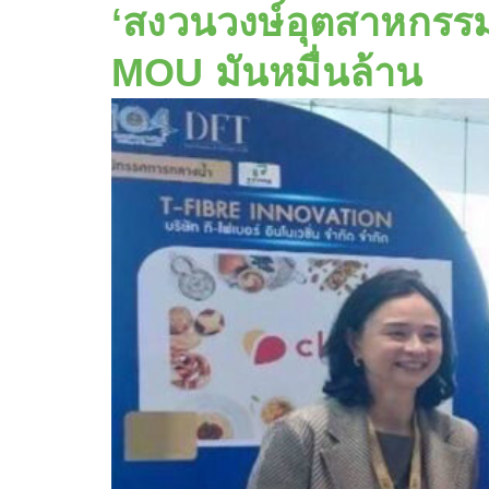
‘สงวนวงษ์อุตสาหกรรม’
MOU มันหมื่นล้าน