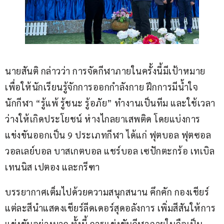
นายสันติ กล่าวว่า การจัดกีฬาภายในครั้งนี้มีเป้าหมาย
เพื่อให้นักเรียนรู้จักการออกกำลังกาย ฝึกการมีน้ำใจ
นักกีฬา “รู้แพ้ รู้ชนะ รู้อภัย” ทำงานเป็นทีม และใช้เวลา
ว่างให้เกิดประโยชน์ ห่างไกลยาเสพติด โดยแบ่งการ
แข่งขันออกเป็น 9 ประเภทกีฬา ได้แก่ ฟุตบอล ฟุตซอล 
วอลเลย์บอล บาสเกตบอล แชร์บอล เซปักตะกร้อ เทเบิล
เทนนิส เปตอง และกรีฑา
บรรยากาศเต็มไปด้วยความสนุกสนาน คึกคัก กองเชียร์
แต่ละสีนำแสดงเชียร์ลีดเดอร์สุดอลังการ เพิ่มสีสันให้การ
แข่งขันอย่างมาก ทั้งนี้ การแข่งขันกีฬาภายในถือเป็น