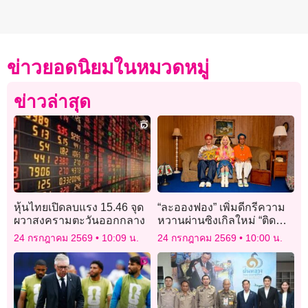
ข่าวยอดนิยมในหมวดหมู่
ข่าวล่าสุด
หุ้นไทยเปิดลบแรง 15.46 จุด
“ละอองฟอง” เพิ่มดีกรีความ
ผวาสงครามตะวันออกกลาง
หวานผ่านซิงเกิลใหม่ “ติด
หวาน” ทำแฟนๆชอบมากๆ
24 กรกฎาคม 2569
10:09 น.
24 กรกฎาคม 2569
10:00 น.