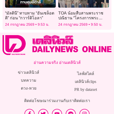
“มัลดินี” ทาบทาม “อันเชล็อต
TOA น้อมสืบสานพระราช
ติ” ก่อน “กวาร์ดิโอลา”
ปณิธาน “โครงการพระ
ราชดำริฝนหลวง” สร้างโรง
24 กรกฎาคม 2569
9:53 น.
24 กรกฎาคม 2569
9:50 น.
ผลิตสารฝนหลวง
(น้ำแข็งแห้ง) แห่งที่ 7
อ่านความจริง อ่านเดลินิวส์
ข่าวเดลินิวส์
ไลฟ์สไตล์
บทความ
เดลินิวส์clips
ดวง-หวย
PR by dataxet
ติดต่อโฆษณา
ร่วมงานกับเรา
ติดต่อเรา