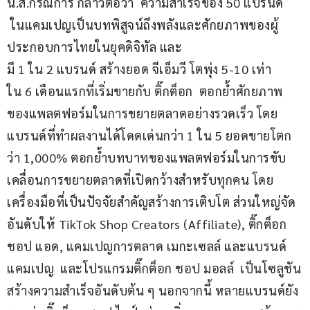
น.ส.กรณิการ์ กล่าวต่อว่า  ความสำเร็จของ 50 แบรนด์ 
 ในแคมเปญเป็นบทพิสูจน์ถึงพลังและศักยภาพของผู้
ประกอบการไทยในยุคดิจิทัล และ 
มี 1 ใน 2 แบรนด์ สร้างยอด จีเอ็มวี โตพุ่ง 5-10 เท่า
ใน 6 เดือนแรกที่เริ่มขายกับ ติ๊กต็อก  ตอกย้ำศักยภาพ
ของแพลตฟอร์มในการขยายตลาดอย่างรวดเร็ว โดย
แบรนด์ที่ทำผลงานได้โดดเด่นกว่า 1 ใน 5 ยอดขายโตก
ว่า 1,000% ตอกย้ำบทบาทของแพลตฟอร์มในการขับ
เคลื่อนการขยายตลาดที่เปิดกว้างสำหรับทุกคน โดย
เครื่องมือที่เป็นปัจจัยสำคัญสร้างการเติบโต ส่วนใหญ่จัด
อันดับให้ TikTok Shop Creators (Affiliate), ติ๊กต็อก 
ชอป แอด, แคมเปญการตลาด เมกะเซลล์ และแบรนด์
แคมเปญ  และโปรแกรมติ๊กต็อก ชอป มอลล์  เป็นโซลูชัน
สร้างความสำเร็จอันดับต้น ๆ นอกจากนี้ หลายแบรนด์ยัง