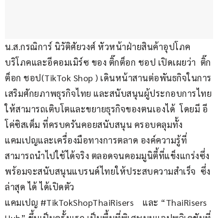
น.ส.กรณิการ์ นิวัติศัยวงศ์ หัวหน้าฝ่ายสินค้าอุปโภค
บริโภคและอีคอมเมิร์ซ ของ ติ๊กต็อก ชอป เปิดเผยว่า  ติ๊ก
ต็อก ชอป(TikTok Shop ) เดินหน้าสานต่อพันธกิจในการ
เสริมศักยภาพธุรกิจไทย และสนับสนุนผู้ประกอบการไทย
ให้สามารถเติบโตและขยายธุรกิจของตนเองได้  โดยมี อี
โค่ซิสเต็ม ที่ครบครันคอยสนับสนุน ครอบคลุมทั้ง
แคมเปญและเครื่องมือทางการตลาด องค์ความรู้ที่
สามารถนำไปใช้ได้จริง ตลอดจนคอมมูนิตี้ที่แข็งแกร่งซึ่ง
พร้อมจะสนับสนุนแบรนด์ไทยให้ประสบความสำเร็จ  ซึ่ง
ล่าสุด ได้ ได้เปิดตัว 
แคมเปญ #TikTokShopThaiRisers    และ “ThaiRisers 
Hub” ขึ้นเป็นครั้งแรก เป็นพื้นที่พิเศษบนแอปพลิเคชันที่