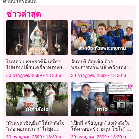
ศาลปกครองแน่
ข่าวล่าสุด
ในหลวง-พระราชินี เสด็จฯ
จันทบุรี อัญเชิญถ้วย
ไปทรงเปลี่ยนเครื่องทรงพระ
พระราชทาน หลังคว้ารอง
แก้วมรกต สำหรับฤดูฝน
ชนะเลิศอันดับ 1 เวทีไลน์แดน
30 กรกฎาคม 2569
18:30 น.
30 กรกฎาคม 2569
18:30 น.
ซ์ระดับประเทศ
“ถั่วแระ เชิญยิ้ม” ให้กำลังใจ
‘เป๊กกี้ ศรีธัญญา’ ส่งกำลังใจ
“เด๋อ ดอกสะเดา” ไม่ยุ่ง
ให้ครอบครัว ‘ฮลุน โซโล่’ คา
ดราม่าครอบครัว รู้แต่ตลกดัง
ใจเหตุเสียชีวิตคล้ายเคสอื่น
30 กรกฎาคม 2569
18:30 น.
30 กรกฎาคม 2569
18:30 น.