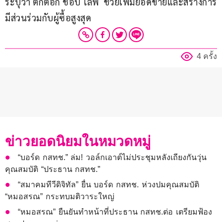
ระบุว่า ติ๊กต็อก ชอป ไลฟ์  ช่วยเพิ่มยอดขายและสร้างการ
มีส่วนร่วมกับผู้ซื้อสูงสุด
4 ครั้ง
ข่าวยอดนิยมในหมวดหมู่
“บอร์ด กสทช.” ล่ม! วอล์กเอาต์ไม่ประชุมหลังเถียงกันวุ่น
คุณสมบัติ “ประธาน กสทช.”
“สมาคมทีวีดิจิทัล” ยื่น บอร์ด กสทช. ห่วงปมคุณสมบัติ
“หมอสรณ” กระทบมติวาระใหญ่
“หมอสรณ” ยืนยันทำหน้าที่ประธาน กสทช.ต่อ เตรียมฟ้อง