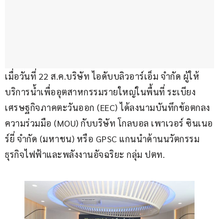
เมื่อวันที่ 22 ส.ค.บริษัท ไอดับบลิวอาร์เอ็ม จำกัด ผู้ให้
บริการน้ำเพื่ออุตสาหกรรมรายใหญ่ในพื้นที่ ระเบียง
เศรษฐกิจภาคตะวันออก (EEC) ได้ลงนามบันทึกข้อตกลง
ความร่วมมือ (MOU) กับบริษัท โกลบอล เพาเวอร์ ซินเนอ
ร์ยี่ จำกัด (มหาชน) หรือ GPSC แกนนำด้านนวัตกรรม
ธุรกิจไฟฟ้าและพลังงานอัจฉริยะ กลุ่ม ปตท.