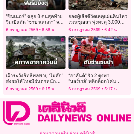
“ซินเนอร์” ฉลุย 8 คนสุดท้าย
ยอดผู้เสียชีวิตเหตุแผ่นดินไหว
วิมเบิลดัน “ซาบาเลนกา” จอด
เวเนซุเอลา พุ่งทะลุ 3,000
ป้ายเรียบร้อย
ราย รักษาการผู้นำยันกู้ภัยไม่
6 กรกฎาคม 2569
6:58 น.
6 กรกฎาคม 2569
6:42 น.
ช้า
เฝ้าระวังอิทธิพลพายุ ‘ไมสัก’
“ฮาลันด์” รัว 2 ตุงพา
ส่งผลให้ไทยมีฝนตกหนัก
“นอร์เวย์” พลิกล็อกโค่น
ภาคเหนือ อีสานตอนบน
“แซมบ้า”
6 กรกฎาคม 2569
6:15 น.
6 กรกฎาคม 2569
5:17 น.
กลาง และตะวันออก
อ่านความจริง อ่านเดลินิวส์