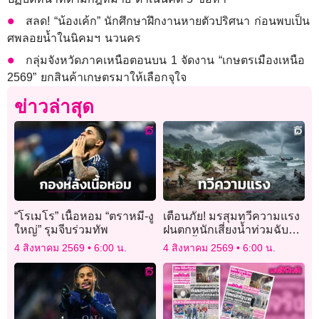
สลด! “น้องเค้ก” นักศึกษาฝึกงานหายตัวปริศนา ก่อนพบเป็น
ศพลอยน้ำในนิคมฯ นวนคร
กลุ่มจังหวัดภาคเหนือตอนบน 1 จัดงาน “เกษตรเมืองเหนือ
2569” ยกสินค้าเกษตรมาให้เลือกจุใจ
ข่าวล่าสุด
“โรเมโร” เนื้อหอม “ตราหมี-งู
เตือนภัย! มรสุมทวีความแรง
ใหญ่” รุมจีบร่วมทัพ
ฝนตกหนักเสี่ยงน้ำท่วมฉับ
พลัน-น้ำป่าหลาก
4 สิงหาคม 2569
6:00 น.
4 สิงหาคม 2569
6:00 น.