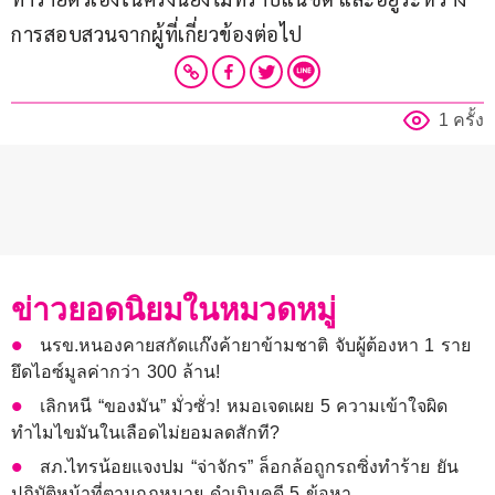
การสอบสวนจากผู้ที่เกี่ยวข้องต่อไป
1 ครั้ง
ข่าวยอดนิยมในหมวดหมู่
นรข.หนองคายสกัดแก๊งค้ายาข้ามชาติ จับผู้ต้องหา 1 ราย
ยึดไอซ์มูลค่ากว่า 300 ล้าน!
เลิกหนี “ของมัน” มั่วซั่ว! หมอเจดเผย 5 ความเข้าใจผิด
ทำไมไขมันในเลือดไม่ยอมลดสักที?
สภ.ไทรน้อยแจงปม “จ่าจักร” ล็อกล้อถูกรถซิ่งทำร้าย ยัน
ปฏิบัติหน้าที่ตามกฎหมาย ดำเนินคดี 5 ข้อหา