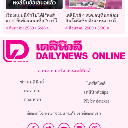
เรื่องแบบนี้ช้าไม่ได้! “หงส์
เดลินิวส์ 4 ส.ค.อนุทินกล่อม
แดง” ยื่นข้อเสนอซื้อ “บาร์โก
อินโดนีเซีย ดึงลงทุนการค้า
ลา” ทางการ
สร้างอาเซียนให้เข้มแข็ง
4 สิงหาคม 2569
5:48 น.
4 สิงหาคม 2569
5:30 น.
อ่านความจริง อ่านเดลินิวส์
ข่าวเดลินิวส์
ไลฟ์สไตล์
บทความ
เดลินิวส์clips
ดวง-หวย
PR by dataxet
ติดต่อโฆษณา
ร่วมงานกับเรา
ติดต่อเรา