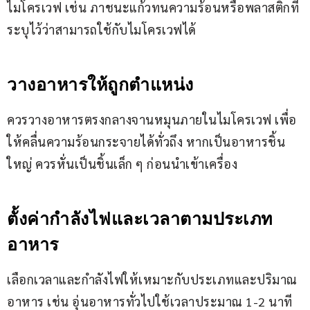
ไมโครเวฟ เช่น ภาชนะแก้วทนความร้อนหรือพลาสติกที่
ระบุไว้ว่าสามารถใช้กับไมโครเวฟได้
วางอาหารให้ถูกตำแหน่ง
ควรวางอาหารตรงกลางจานหมุนภายในไมโครเวฟ เพื่อ
ให้คลื่นความร้อนกระจายได้ทั่วถึง หากเป็นอาหารชิ้น
ใหญ่ ควรหั่นเป็นชิ้นเล็ก ๆ ก่อนนำเข้าเครื่อง
ตั้งค่ากำลังไฟและเวลาตามประเภท
อาหาร
เลือกเวลาและกำลังไฟให้เหมาะกับประเภทและปริมาณ
อาหาร เช่น อุ่นอาหารทั่วไปใช้เวลาประมาณ 1-2 นาที 