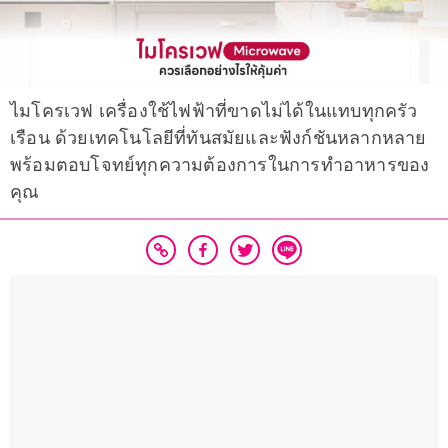
ไมโครเวฟ เครื่องใช้ไฟฟ้าที่ขาดไม่ได้ในแทบทุกครัว
เรือน ด้วยเทคโนโลยีที่ทันสมัยและฟังก์ชันหลากหลาย
พร้อมตอบโจทย์ทุกความต้องการในการทำอาหารของ
คุณ