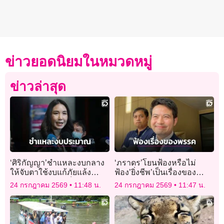
ข่าวยอดนิยมในหมวดหมู่
ข่าวล่าสุด
‘ศิริกัญญา’ชำแหละงบกลาง
‘ภราดร’โยนฟ้องหรือไม่
ให้จับตาใช้งบแก้ภัยแล้ง
ฟ้อง’ยิ่งชีพ’เป็นเรื่องของ
6,500 ล้านบาทมีล็อคสเปก
พรรค ขอทำงานเดินหน้า
24 กรกฎาคม 2569
11:48 น.
24 กรกฎาคม 2569
11:47 น.
ปราบทุจริตภาครัฐ