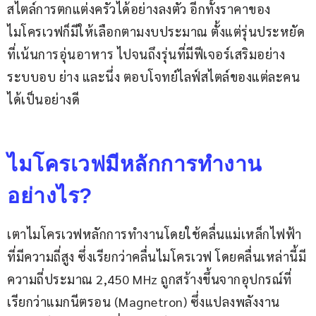
สไตล์การตกแต่งครัวได้อย่างลงตัว อีกทั้งราคาของ
ไมโครเวฟก็มีให้เลือกตามงบประมาณ ตั้งแต่รุ่นประหยัด
ที่เน้นการอุ่นอาหาร ไปจนถึงรุ่นที่มีฟีเจอร์เสริมอย่าง
ระบบอบ ย่าง และนึ่ง ตอบโจทย์ไลฟ์สไตล์ของแต่ละคน
ได้เป็นอย่างดี
ไมโครเวฟมีหลักการทำงาน
อย่างไร?
เตาไมโครเวฟหลักการทำงานโดยใช้คลื่นแม่เหล็กไฟฟ้า
ที่มีความถี่สูง ซึ่งเรียกว่าคลื่นไมโครเวฟ โดยคลื่นเหล่านี้มี
ความถี่ประมาณ 2,450 MHz ถูกสร้างขึ้นจากอุปกรณ์ที่
เรียกว่าแมกนีตรอน (Magnetron) ซึ่งแปลงพลังงาน