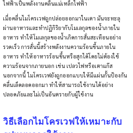
ไฟฟ้าเป็นพลังงานคลื่นแม่เหล็กไฟฟ้า
เมื่อคลื่นไมโครเวฟถูกปล่อยออกมาในเตา มันจะทะลุ
ผ่านอาหารและทำปฏิกิริยากับโมเลกุลของน้ำภายใน
อาหาร ทำให้โมเลกุลของน้ำเกิดการสั่นสะเทือนอย่าง
รวดเร็ว การสั่นนี้สร้างพลังงานความร้อนขึ้นภายใน
อาหาร ทำให้อาหารร้อนขึ้นหรือสุกได้โดยไม่ต้องใช้
ความร้อนจากภายนอก เช่น เปลวไฟหรือเตาแก๊ส 
นอกจากนี้ ไมโครเวฟยังถูกออกแบบให้มีแผ่นกั้นป้องกัน
คลื่นเล็ดลอดออกมา ทำให้สามารถใช้งานได้อย่าง
ปลอดภัยและไม่เป็นอันตรายกับผู้ใช้งาน
วิธีเลือกไมโครเวฟให้เหมาะกับ