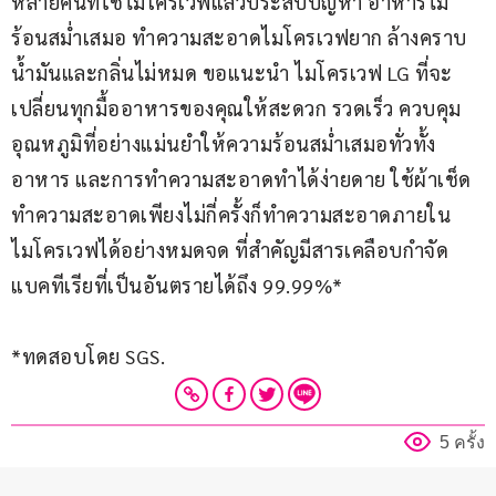
หลายคนที่ใช้ไมโครเวฟแล้วประสบปัญหา อาหารไม่
ร้อนสม่ำเสมอ ทำความสะอาดไมโครเวฟยาก ล้างคราบ
น้ำมันและกลิ่นไม่หมด ขอแนะนำ ไมโครเวฟ LG ที่จะ
เปลี่ยนทุกมื้ออาหารของคุณให้สะดวก รวดเร็ว ควบคุม
อุณหภูมิที่อย่างแม่นยำให้ความร้อนสม่ำเสมอทั่วทั้ง
อาหาร และการทำความสะอาดทำได้ง่ายดาย ใช้ผ้าเช็ด
ทำความสะอาดเพียงไม่กี่ครั้งก็ทำความสะอาดภายใน
ไมโครเวฟได้อย่างหมดจด ที่สำคัญมีสารเคลือบกำจัด
แบคทีเรียที่เป็นอันตรายได้ถึง 99.99%*
*ทดสอบโดย SGS.
5 ครั้ง