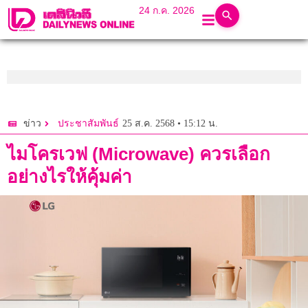
24 ก.ค. 2026
25 ส.ค. 2568 • 15:12 น.
ข่าว
ประชาสัมพันธ์
ไมโครเวฟ (Microwave) ควรเลือก
อย่างไรให้คุ้มค่า