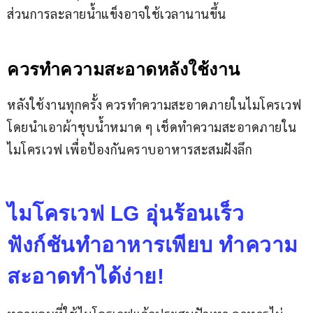
ส่วนการละลายน้ำแข็งอาจใช้เวลานานขึ้น
ควรทำความสะอาดหลังใช้งาน
หลังใช้งานทุกครั้ง ควรทำความสะอาดภายในไมโครเวฟ 
โดยนำเอาผ้าชุบน้ำหมาด ๆ เช็ดทำความสะอาดภายใน
ไมโครเวฟ เพื่อป้องกันคราบอาหารสะสมฝังลึก
ไมโครเวฟ LG อุ่นร้อนเร็ว
ฟังก์ชันทำอาหารเพียบ ทำความ
สะอาดทำได้ง่าย!