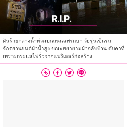
ฝันร้ายกลางน้ำท่วมบนถนนแพรกษา วัยรุ่นเข็นรถ
จักรยานยนต์ฝ่าน้ำสูง ขณะพยายามฝ่ากลับบ้าน ดับคาที่
เพราะกระแสไฟรั่วจากแบริเออร์ก่อสร้าง