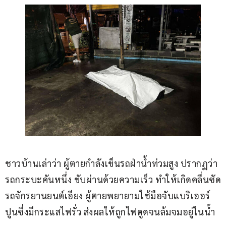
ชาวบ้านเล่าว่า ผู้ตายกำลังเข็นรถฝ่าน้ำท่วมสูง ปรากฏว่า
รถกระบะคันหนึ่ง ขับผ่านด้วยความเร็ว ทำให้เกิดคลื่นซัด
รถจักรยานยนต์เอียง ผู้ตายพยายามใช้มือจับแบริเออร์
ปูนซึ่งมีกระแสไฟรั่ว ส่งผลให้ถูกไฟดูดจนล้มจมอยู่ในน้ำ