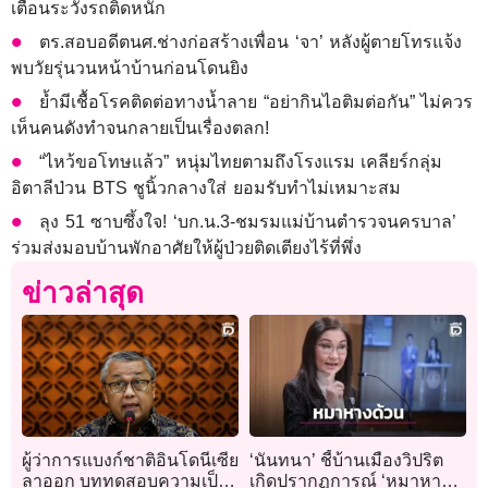
เตือนระวังรถติดหนัก
ตร.สอบอดีตนศ.ช่างก่อสร้างเพื่อน ‘จา’ หลังผู้ตายโทรแจ้ง
พบวัยรุ่นวนหน้าบ้านก่อนโดนยิง
ย้ำมีเชื้อโรคติดต่อทางน้ำลาย “อย่ากินไอติมต่อกัน” ไม่ควร
เห็นคนดังทำจนกลายเป็นเรื่องตลก!
“ไหว้ขอโทษแล้ว” หนุ่มไทยตามถึงโรงแรม เคลียร์กลุ่ม
อิตาลีป่วน BTS ชูนิ้วกลางใส่ ยอมรับทำไม่เหมาะสม
ลุง 51 ซาบซึ้งใจ! ‘บก.น.3-ชมรมแม่บ้านตำรวจนครบาล’
ร่วมส่งมอบบ้านพักอาศัยให้ผู้ป่วยติดเตียงไร้ที่พึ่ง
ข่าวล่าสุด
ผู้ว่าการแบงก์ชาติอินโดนีเซีย
‘นันทนา’ ชี้บ้านเมืองวิปริต
ลาออก บททดสอบความเป็น
เกิดปรากฏการณ์ ‘หมาหาง