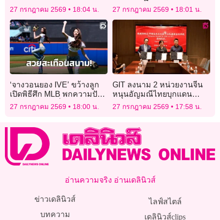
อิสระของนโยบายการเงิน
ด้วน’ หลังปมโกง สว.จุดติด
27 กรกฎาคม 2569
18:04 น.
27 กรกฎาคม 2569
18:01 น.
‘จางวอนยอง IVE’ ขว้างลูก
GIT ลงนาม 2 หน่วยงานจีน
เปิดพิธีศึก MLB พกความปัง
หนุนอัญมณีไทยบุกแดน
นำโชคพาเจ้าถิ่น ‘New York
มังกร ช่วยแบบครบวงจร
27 กรกฎาคม 2569
18:00 น.
27 กรกฎาคม 2569
17:58 น.
Mets’ พลิกคว้าชัย
อ่านความจริง อ่านเดลินิวส์
ข่าวเดลินิวส์
ไลฟ์สไตล์
บทความ
เดลินิวส์clips