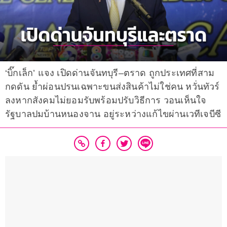
‘บิ๊กเล็ก’ แจง เปิดด่านจันทบุรี–ตราด ถูกประเทศที่สาม
กดดัน ย้ำผ่อนปรนเฉพาะขนส่งสินค้าไม่ใช่คน หวั่นทัวร์
ลงหากสังคมไม่ยอมรับพร้อมปรับวิธีการ วอนเห็นใจ
รัฐบาลปมบ้านหนองจาน อยู่ระหว่างแก้ไขผ่านเวทีเจบีซี