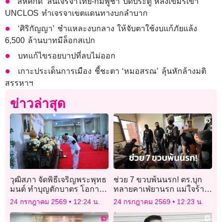
​‘สีหศักดิ์’ ลั่นเจรจาไทย-กัมพูชา ปิดประตู หลังเขมรเข้า
UNCLOS ทำเจรจาเขตแดนทางบกลำบาก
‘ศิริกัญญา’ ชำแหละงบกลาง ให้จับตาใช้งบแก้ภัยแล้ง
6,500 ล้านบาทมีล็อกสเปก
บทแก้ไขรอยบาปที่ลบไม่ออก
เกาะประเด็นการเมือง ชี้ชะตา ‘หมอสรณ’ ลุ้นหักล้างมติ
สรรหาฯ
ข่าวล่าสุด
วุฒิสภา จัดพิธีเจริญพระพุทธ
ช่วย 7 ขวบพ้นนรก! ตร.บุก
มนต์ ทำบุญตักบาตร โอกาส
ทลายคาเฟ่ยานรก แม่ใจร้าย
เฉลิมพระชนมพรรษา 74
เสพยาพ่นควันใส่หน้าลูกโชว์
24 กรกฎาคม 2569
12:24 น.
24 กรกฎาคม 2569
12:23 น.
พรรษา
ลูกค้า