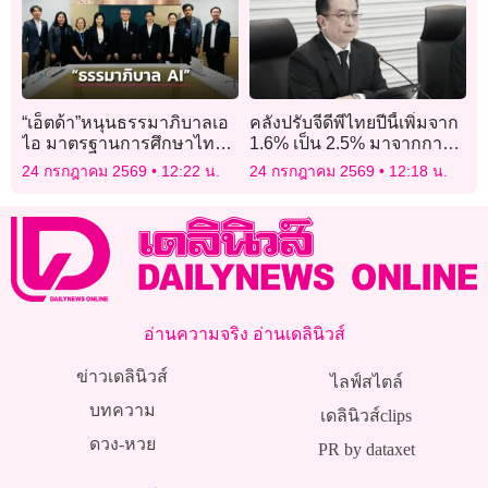
“เอ็ตด้า”หนุนธรรมาภิบาลเอ
คลังปรับจีดีพีไทยปีนี้เพิ่มจาก
ไอ มาตรฐานการศึกษาไทย
1.6% เป็น 2.5% มาจากการ
ยุคใหม่
ลงทุน-นโยบายกระตุ้นรัฐ
24 กรกฎาคม 2569
12:22 น.
24 กรกฎาคม 2569
12:18 น.
อ่านความจริง อ่านเดลินิวส์
ข่าวเดลินิวส์
ไลฟ์สไตล์
บทความ
เดลินิวส์clips
ดวง-หวย
PR by dataxet