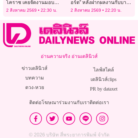
โคราช เคยจัดงานมอบ
อร์ด” หลังฝากผลงานกับบาร์
รางวัลสุพรรณหงส์
ซาอย่างยอดเยี่ยม
2 สิงหาคม 2569
22:30 น.
2 สิงหาคม 2569
22:20 น.
อ่านความจริง อ่านเดลินิวส์
ข่าวเดลินิวส์
ไลฟ์สไตล์
บทความ
เดลินิวส์clips
ดวง-หวย
PR by dataxet
ติดต่อโฆษณา
ร่วมงานกับเรา
ติดต่อเรา
© 2026 บริษัท สี่พระยาการพิมพ์ จำกัด