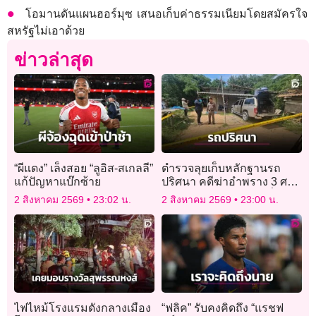
โอมานดันแผนฮอร์มุซ เสนอเก็บค่าธรรมเนียมโดยสมัครใจ
สหรัฐไม่เอาด้วย
ข่าวล่าสุด
“ผีแดง” เล็งสอย “ลูอิส-สเกลลี”
ตำรวจลุยเก็บหลักฐานรถ
แก้ปัญหาแบ๊กซ้าย
ปริศนา คดีฆ่าอำพราง 3 ศพ
ฝังดิน เร่งหาหลักฐานเชื่อม
2 สิงหาคม 2569
23:02 น.
2 สิงหาคม 2569
23:00 น.
โยงผู้ก่อเหตุ
ไฟไหม้โรงแรมดังกลางเมือง
“ฟลิค” รับคงคิดถึง “แรชฟ