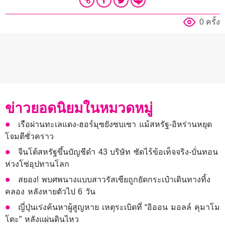
0 ครั้ง
ข่าวยอดนิยมในหมวดหมู่
เรือผ่านทะเลแดง-ฮอร์มุซยังซบเซา แม้สหรัฐ-อิหร่านหยุด
โจมตีชั่วคราว
จีนโต้สหรัฐขึ้นบัญชีดำ 43 บริษัท ซัดไร้ข้อเท็จจริง-บั่นทอน
ห่วงโซ่อุปทานโลก
สยอง! พบศพนางแบบสาวรัสเซียถูกยัดกระเป๋าเดินทางทิ้ง
คลอง หลังหายตัวไป 6 วัน
ญี่ปุ่นเร่งค้นหาผู้สูญหาย เหตุระเบิดที่ “อิออน มอลล์ คุมาโม
โตะ” หลังแผ่นดินไหว