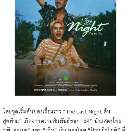
โดยจุดเริ่มต้นของเรื่องราว “The Last Night คืน
สุดท้าย” เกิดจากความสัมพันธ์ของ “ยศ” นำแสดงโดย 
“พี เอกภพ” และ “เอ็ม” นำแสดงโดย “ป้าน จิรโชติ” ที่