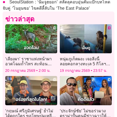
SeoulStation : ‘นัมจูฮยอก’ สลัดลุคอบอุ่นคัมแบ๊กบทโหด
จับคู่ ‘โนยุนซอ’ ไขคดีลี้ลับใน ‘The East Palace’
ข่าวล่าสุด
‘เลียงผา’ ราชาแห่งหน้าผา
หนุ่มภูเก็ตผงะ เจอสิ่งนี้
อวดโฉมถ้ำไทร สะท้อน
ลอยคอกลางทะเล 5 กิโลฯ
ความอุดมสมบูรณ์ผืนป่าเขา
นึกว่าคน ที่แท้เป็น “ลิง” รุด
20 กรกฎาคม 2569
2:00 น.
19 กรกฎาคม 2569
23:57 น.
สามร้อยยอด
เทียบเรือช่วยหวิดจม!
‘กฤษณ์ ศรีภูมิเศรษฐ์’ ย้ำไม่
‘ประจักษ์ชัย’ ไม่ขอร่วมวง
ได้ดูถูกใคร ขอโทษปมเหยียด
ดราม่าปั้นคนมีข่าวฉาวให้ดัง