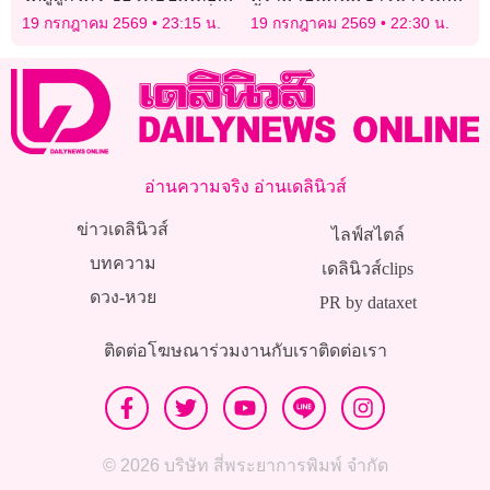
คนไทย ยันเจลาโต้อร่อยที่สุด
ย้ำคิดดีแล้ว! ไม่ได้อยากหา
19 กรกฎาคม 2569
23:15 น.
19 กรกฎาคม 2569
22:30 น.
ในโลก!
แสงอย่างเดียว
อ่านความจริง อ่านเดลินิวส์
ข่าวเดลินิวส์
ไลฟ์สไตล์
บทความ
เดลินิวส์clips
ดวง-หวย
PR by dataxet
ติดต่อโฆษณา
ร่วมงานกับเรา
ติดต่อเรา
© 2026 บริษัท สี่พระยาการพิมพ์ จำกัด