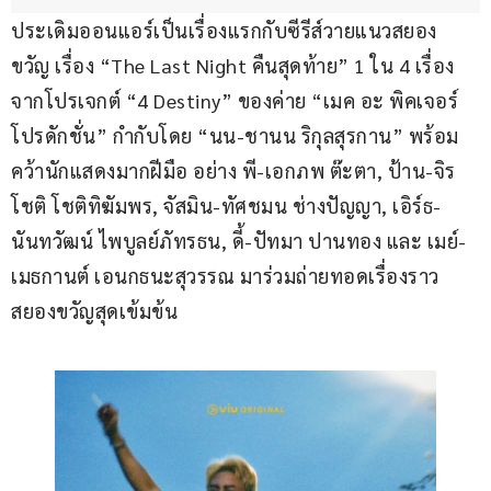
ประเดิมออนแอร์เป็นเรื่องแรกกับซีรีส์วายแนวสยอง
ขวัญ เรื่อง “The Last Night คืนสุดท้าย” 1 ใน 4 เรื่อง 
จากโปรเจกต์ “4 Destiny” ของค่าย “เมค อะ พิคเจอร์ 
โปรดักชั่น” กำกับโดย “นน-ชานน ริกุลสุรกาน” พร้อม
คว้านักแสดงมากฝีมือ อย่าง พี-เอกภพ ต๊ะตา, ป้าน-จิร
โชติ โชติทิฆัมพร, จัสมิน-ทัศชมน ช่างปัญญา, เอิร์ธ-
นันทวัฒน์ ไพบูลย์ภัทรธน, ดี้-ปัทมา ปานทอง และ เมย์-
เมธกานต์ เอนกธนะสุวรรณ มาร่วมถ่ายทอดเรื่องราว
สยองขวัญสุดเข้มข้น