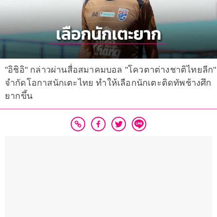
"อิชิอิ" กล่าวผ่านสื่อสมาคมบอล "โควตาต่างชาติไทยลีก"
จำกัดโอกาสนักเตะไทย ทำให้เลือกนักเตะติดทัพช้างศึก
ยากขึ้น