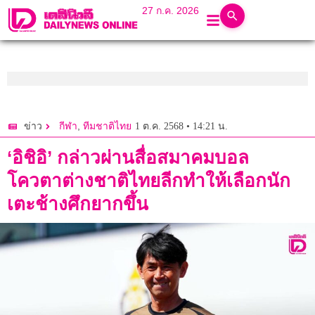
27 ก.ค. 2026
,
1 ต.ค. 2568 • 14:21 น.
ข่าว
กีฬา
ทีมชาติไทย
‘อิชิอิ’ กล่าวผ่านสื่อสมาคมบอล
โควตาต่างชาติไทยลีกทำให้เลือกนัก
เตะช้างศึกยากขึ้น