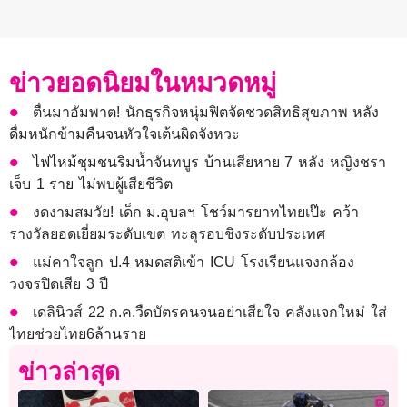
ข่าวยอดนิยมในหมวดหมู่
ตื่นมาอัมพาต! นักธุรกิจหนุ่มฟิตจัดชวดสิทธิสุขภาพ หลัง
ดื่มหนักข้ามคืนจนหัวใจเต้นผิดจังหวะ
ไฟไหม้ชุมชนริมน้ำจันทบูร บ้านเสียหาย 7 หลัง หญิงชรา
เจ็บ 1 ราย ไม่พบผู้เสียชีวิต
งดงามสมวัย! เด็ก ม.อุบลฯ โชว์มารยาทไทยเป๊ะ คว้า
รางวัลยอดเยี่ยมระดับเขต ทะลุรอบชิงระดับประเทศ
แม่คาใจลูก ป.4 หมดสติเข้า ICU โรงเรียนแจงกล้อง
วงจรปิดเสีย 3 ปี
เดลินิวส์ 22 ก.ค.วืดบัตรคนจนอย่าเสียใจ คลังแจกใหม่ ใส่
ไทยช่วยไทย6ล้านราย
ข่าวล่าสุด