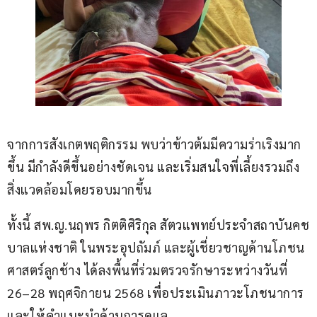
จากการสังเกตพฤติกรรม พบว่าข้าวต้มมีความร่าเริงมาก
ขึ้น มีกำลังดีขึ้นอย่างชัดเจน และเริ่มสนใจพี่เลี้ยงรวมถึง
สิ่งแวดล้อมโดยรอบมากขึ้น
ทั้งนี้ สพ.ญ.นฤพร กิตติศิริกุล สัตวแพทย์ประจำสถาบันคช
บาลแห่งชาติ ในพระอุปถัมภ์ และผู้เชี่ยวชาญด้านโภชน
ศาสตร์ลูกช้าง ได้ลงพื้นที่ร่วมตรวจรักษาระหว่างวันที่ 
26–28 พฤศจิกายน 2568 เพื่อประเมินภาวะโภชนาการ
และให้คำแนะนำด้านการดูแล