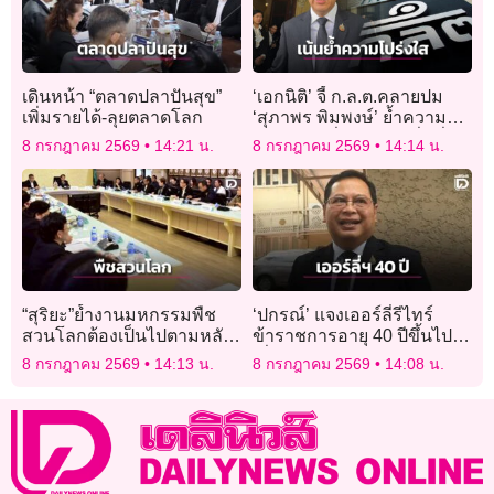
เดินหน้า “ตลาดปลาปันสุข”
‘เอกนิติ’ จี้ ก.ล.ต.คลายปม
เพิ่มรายได้-ลุยตลาดโลก
‘สุภาพร พิมพงษ์’ ย้ำความ
โปร่งใส หวั่นกระทบเชื่อมั่น
8 กรกฎาคม 2569
14:21 น.
8 กรกฎาคม 2569
14:14 น.
องค์กร
“สุริยะ”ย้ำงานมหกรรมพืช
‘ปกรณ์’ แจงเออร์ลี่รีไทร์
สวนโลกต้องเป็นไปตามหลัก
ข้าราชการอายุ 40 ปีขึ้นไป
เกณฑ์
เพื่อให้คนได้ออกไปรีสกิล
8 กรกฎาคม 2569
14:13 น.
8 กรกฎาคม 2569
14:08 น.