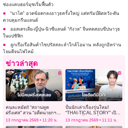
ช่องแคบฮอร์มุซเริ่มฟื้นตัว
“นาโต” อวดข้อตกลงอาวุธครั้งใหญ่ แต่ทรัมป์ผิดหวัง-ดัน
ควบคุมกรีนแลนด์
ออสเตรเลีย-ญี่ปุ่น-นิวซีแลนด์ “กังวล” จีนทดสอบขีปนาวุธ
ในแปซิฟิก
ลูกเรือเรือสินค้าไซปรัสสละลำใกล้โอมาน หลังถูกอิหร่าน
โจมตีจนไฟไหม้
ข่าวล่าสุด
คนละหมัด!! “สถานทูต
ปั้นนักเล่าเรื่องรุ่นใหม่!
ฝรั่งเศส” สวน “อดีตนายกฯ
“THAI-TICAL STORY” เปิด
สเปน” หลังโดนหาว่าแข้ง
เวทีหนังสั้นแนวตั้ง ชิงรางวัล
13 กรกฎาคม 2569
11:20 น.
13 กรกฎาคม 2569
11:11 น.
“ตราไก่” ไม่ใช่คนในประเทศ
กว่า 5.3 แสนบาท