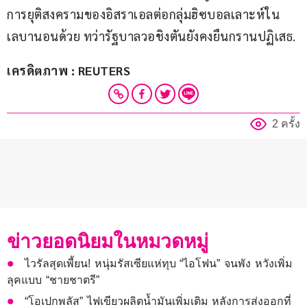
การยุติสงครามของอิสราเอลต่อกลุ่มฮิซบอลเลาะห์ใน
เลบานอนด้วย ทว่ารัฐบาลวอชิงตันยังคงยืนกรานปฏิเสธ.
เครดิตภาพ : REUTERS
2 ครั้ง
ข่าวยอดนิยมในหมวดหมู่
ไวรัลสุดเพี้ยน! หนุ่มรัสเซียแห่ทุบ “ไอโฟน” จนพัง หวังเพิ่ม
ลุคแบบ “ชายชาตรี”
“โอเปกพลัส” ไฟเขียวผลิตน้ำมันเพิ่มเติม หลังการส่งออกที่