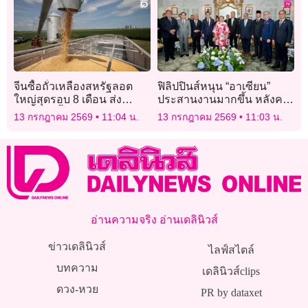
จีนซื้อถั่วเหลืองสหรัฐลอต
ฟิลิปปินส์หนุน “อาเซียน”
ใหญ่สุดรอบ 8 เดือน ส่ง
ประสานงานมากขึ้น หลังค
สัญญาณฟื้นสัมพันธ์การค้า
วามขัดแย้งโลกเผยความ
13 กรกฎาคม 2569
11:04 น.
13 กรกฎาคม 2569
11:03 น.
เปราะบาง
อ่านความจริง อ่านเดลินิวส์
ข่าวเดลินิวส์
ไลฟ์สไตล์
บทความ
เดลินิวส์clips
ดวง-หวย
PR by dataxet