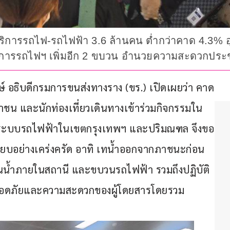
ริการรถไฟ-รถไฟฟ้า 3.6 ล้านคน ต่ำกว่าคาด 4.3% อุบ
ย. การรถไฟฯ เพิ่มอีก 2 ขบวน อำนวยความสะดวกปร
ักษ์ อธิบดีกรมการขนส่งทางราง (ขร.) เปิดเผยว่า คาด
ะชาชน และนักท่องเที่ยวเดินทางเข้าร่วมกิจกรรมใน
ในระบบรถไฟฟ้าในเขตกรุงเทพฯ และปริมณฑล จึงขอ
บียบอย่างเคร่งครัด อาทิ เทน้ำออกจากภาชนะก่อน
เล่นน้ำภายในสถานี และขบวนรถไฟฟ้า รวมถึงปฏิบัติ
ปลอดภัยและความสะดวกของผู้โดยสารโดยรวม