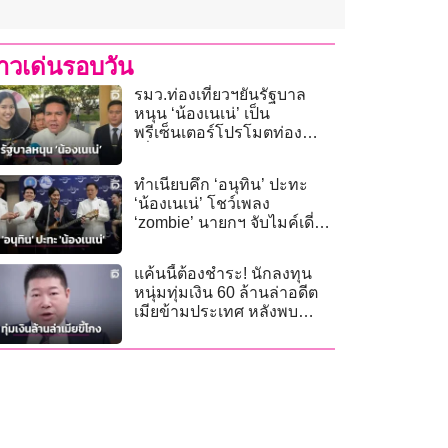
่าวเด่นรอบวัน
รมว.ท่องเที่ยวฯยันรัฐบาล
หนุน ‘น้องเนเน่’ เป็น
พรีเซ็นเตอร์โปรโมตท่อง
เที่ยวไทย
ทำเนียบคึก ‘อนุทิน’ ปะทะ
‘น้องเนเน่’ โชว์เพลง
‘zombie’ นายกฯ จับไมค์เดี่ยว
ร่วมแจมเพลง ‘ซมซาน’
แค้นนี้ต้องชำระ! นักลงทุน
หนุ่มทุ่มเงิน 60 ล้านล่าอดีต
เมียข้ามประเทศ หลังพบ
วางแผนฆ่าหวังฮุบสมบัติ