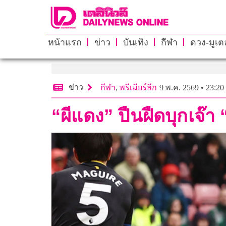
หน้าแรก
ข่าว
บันเทิง
กีฬา
ดวง-มูเตล
ข่าว
กีฬา
,
พรีเมียร์ลีก
9 พ.ค. 2569 • 23:20
“ผีแดง” ปืนฝืดบุกเจ๊า