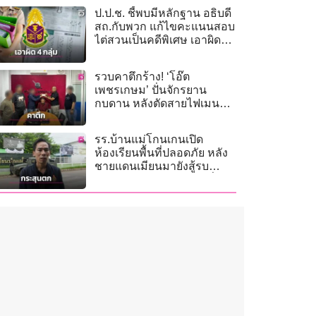
ป.ป.ช. ชี้พบมีหลักฐาน อธิบดี
สถ.กับพวก แก้ไขคะแนนสอบ
ไต่สวนเป็นคดีพิเศษ เอาผิด
4 กลุ่ม
รวบคาตึกร้าง! ‘โอ๊ต
เพชรเกษม’ ปั่นจักรยาน
กบดาน หลังตัดสายไฟเมน
ชาวบ้านขายประทังชีวิต
รร.บ้านแม่โกนเกนเปิด
ห้องเรียนพื้นที่ปลอดภัย หลัง
ชายแดนเมียนมายังสู้รบ
กระสุนหลุดข้ามแดนตกฝั่ง
ไทย