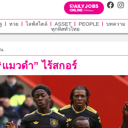
ู
หวย
ไลฟ์สไตล์
ASSET
PEOPLE
บทความ
ทุกทิศทั่วไทย
 น.
 “แมวดำ” ไร้สกอร์