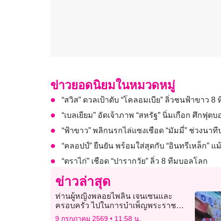
ข่าวยอดนิยมในหมวดหมู่
“สวิส” ดวลเป้าดับ “โคลอมเบีย” ลิ่วชนฟ้าขาว 8
“เบลเยียม” อัดเจ้าภาพ “สหรัฐ” นิ่มเกือก ศึกฟุ
“ฟ้าขาว” พลิกนรกไล่แซงเชือด “มัมมี่” ช่วงนาท
“คลอปป์” ยืนยัน พร้อมใส่สุดกับ “อินทรีเหล็ก” 
“ตราไก่” เชือด “ปารากวัย” ลิ่ว 8 ทีมบอลโลก
ข่าวล่าสุด
ท่านผู้หญิงพลอยไพลิน เจนเซนและ
ครอบครัว ไปในการบำเพ็ญพระราช
กุศลพระราชทานพระศพ เจ้าฟ้าพัชรกิติ
9 กรกฎาคม 2569
11:58 น.