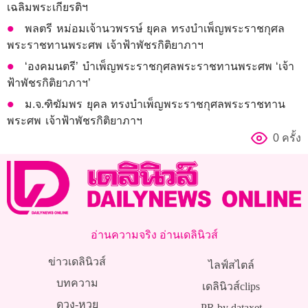
เฉลิมพระเกียรติฯ
พลตรี หม่อมเจ้านวพรรษ์ ยุคล ทรงบำเพ็ญพระราชกุศล
พระราชทานพระศพ เจ้าฟ้าพัชรกิติยาภาฯ
‘องคมนตรี’ บำเพ็ญพระราชกุศลพระราชทานพระศพ ‘เจ้า
ฟ้าพัชรกิติยาภาฯ’
ม.จ.ฑิฆัมพร ยุคล ทรงบำเพ็ญพระราชกุศลพระราชทาน
พระศพ เจ้าฟ้าพัชรกิติยาภาฯ
0 ครั้ง
อ่านความจริง อ่านเดลินิวส์
ข่าวเดลินิวส์
ไลฟ์สไตล์
บทความ
เดลินิวส์clips
ดวง-หวย
PR by dataxet