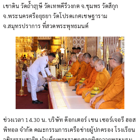
เขาดิน วัดถ้ำฤๅษี วัดเทพคีรีวงกต จ.ชุมพร วัดสีกุก 
จ.พระนครศรีอยุธยา วัดโปรดเกศเชษฐาราม 
จ.สมุทรปราการ ที่สวดพระพุทธมนต์
ช่วงเวลา 14.30 น. บริษัท ด๊อกเตอร์ เชน เซอร์เจอรี ฮอส
พิทอล จำกัด คณะกรรมการเครือข่ายผู้ปกครอง โรงเรียน
วชิรธรรมสาธิต บำเพ็ญพระราชกุศลอุทิศถวายพระบรม