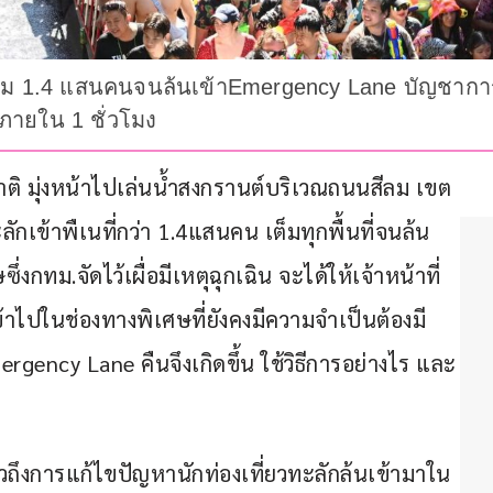
ักสีลม 1.4 แสนคนจนล้นเข้าEmergency Lane บัญชาก
ภายใน 1 ชั่วโมง
าติ มุ่งหน้าไปเล่นน้ำสงกรานต์บริเวณถนนสีลม เขต
ลักเข้าพืเนที่กว่า 1.4แสนคน เต็มทุกพื้นที่จนล้น
กทม.จัดไว้เผื่อมีเหตุฉุกเฉิน จะได้ให้เจ้าหน้าที่
ข้าไปในช่องทางพิเศษที่ยังคงมีความจำเป็นต้องมี 
ergency Lane คืนจึงเกิดขึ้น ใช้วิธีการอย่างไร และ
่าวถึงการแก้ไขปัญหานักท่องเที่ยวทะลักล้นเข้ามาใน 