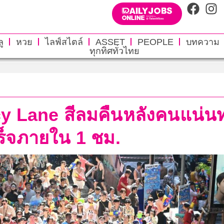
ู
หวย
ไลฟ์สไตล์
ASSET
PEOPLE
บทความ
ทุกทิศทั่วไทย
Lane สีลมคืนหลังคนแน่นทะลั
ร็จภายใน 1 ชม.