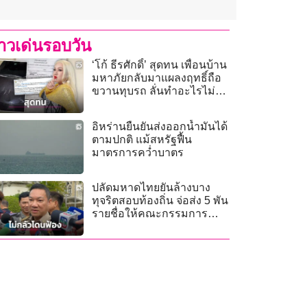
่าวเด่นรอบวัน
‘โก้ ธีรศักดิ์’ สุดทน เพื่อนบ้าน
มหาภัยกลับมาแผลงฤทธิ์ถือ
ขวานทุบรถ ลั่นทำอะไรไม่ได้
เตรียมย้ายบ้านหนี!
อิหร่านยืนยันส่งออกน้ำมันได้
ตามปกติ แม้สหรัฐฟื้น
มาตรการคว่ำบาตร
ปลัดมหาดไทยยันล้างบาง
ทุจริตสอบท้องถิ่น จ่อส่ง 5 พัน
รายชื่อให้คณะกรรมการ
กลางเพิกถอน