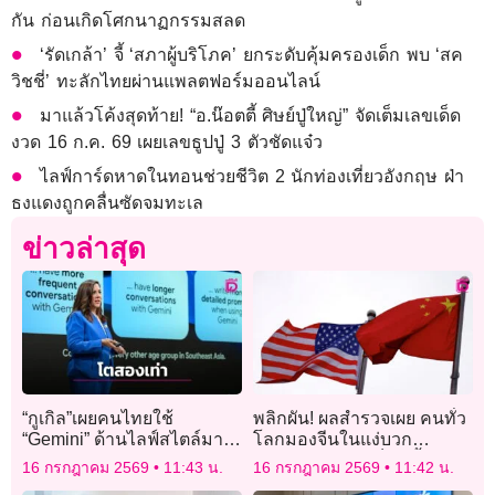
กัน ก่อนเกิดโศกนาฏกรรมสลด
‘รัดเกล้า’ จี้ ‘สภาผู้บริโภค’ ยกระดับคุ้มครองเด็ก พบ ‘สค
วิชชี่’ ทะลักไทยผ่านแพลตฟอร์มออนไลน์
มาแล้วโค้งสุดท้าย! “อ.น๊อตตี้ ศิษย์ปู่ใหญ่” จัดเต็มเลขเด็ด
งวด 16 ก.ค. 69 เผยเลขธูปปู่ 3 ตัวชัดแจ๋ว
ไลฟ์การ์ดหาดในทอนช่วยชีวิต 2 นักท่องเที่ยวอังกฤษ ฝ่า
ธงแดงถูกคลื่นซัดจมทะเล
ข่าวล่าสุด
“กูเกิล”เผยคนไทยใช้
พลิกผัน! ผลสำรวจเผย คนทั่ว
“Gemini” ด้านไลฟ์สไตล์มาก
โลกมองจีนในแง่บวก
สุดในอาเซียน
มากกว่าสหรัฐ “เป็นครั้งแรก”
16 กรกฎาคม 2569
11:43 น.
16 กรกฎาคม 2569
11:42 น.