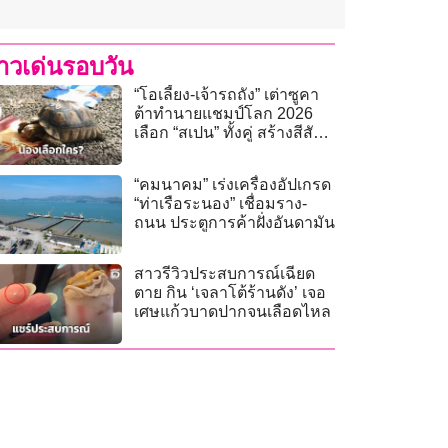
่าวเด่นรอบวัน
“โอเลี้ยง-เจ้ารถถัง” เต่าซูคา
ต้าทำนายแชมป์โลก 2026
เลือก “สเปน” ทั้งคู่ สร้างสีสัน
รับนัดชิง
“คมนาคม” เร่งเครื่องอัปเกรด
“ท่าเรือระนอง” เชื่อมราง-
ถนน ประตูการค้าฝั่งอันดามัน
สาวรีวิวประสบการณ์เฉียด
ตาย กิน ‘เจลาโต้ร้านดัง’ เจอ
เศษแก้วบาดปากจนเลือดไหล