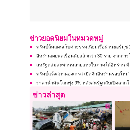
ข่าวยอดนิยมในหมวดหมู่
ทรัมป์ล้มแผนเก็บค่าธรรมเนียมเรือผ่านฮอร์มุ
อิหร่านเผยพลเรือนดับแล้วกว่า 30 ราย จากกา
สหรัฐถล่มสะพานหลายแห่งในภาคใต้อิหร่าน มีผู้
ทรัมป์แจ้งสภาคองเกรส เปิดศึกอิหร่านรอบใหม่
ราคาน้ำมันโลกพุ่ง 9% หลังสหรัฐกลับเปิดฉากโจ
ข่าวล่าสุด