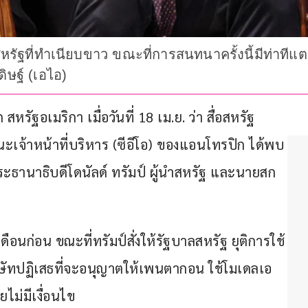
หรัฐที่ทำเนียบขาว ขณะที่การสนทนาครั้งนี้มีท่าทีแ
ิษฐ์ (เอไอ)
ัฐอเมริกา เมื่อวันที่ 18 เม.ย. ว่า สื่อสหรัฐ
เจ้าหน้าที่บริหาร (ซีอีโอ) ของแอนโทรปิก ได้พบ
ะธานาธิบดีโดนัลด์ ทรัมป์ ผู้นำสหรัฐ และนายสก
ือนก่อน ขณะที่ทรัมป์สั่งให้รัฐบาลสหรัฐ ยุติการใช้
ษัทปฏิเสธที่จะอนุญาตให้เพนตากอน ใช้โมเดลเอ
ไม่มีเงื่อนไข