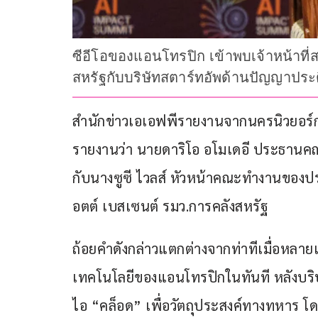
ซีอีโอของแอนโทรปิก เข้าพบเจ้าหน้าที่ส
สหรัฐกับบริษัทสตาร์ทอัพด้านปัญญาประด
สำนักข่าวเอเอฟพีรายงานจากนครนิวยอร์ก สหร
รายงานว่า นายดาริโอ อโมเดอี ประธานคณะ
กับนางซูซี ไวลส์ หัวหน้าคณะทำงานของปร
อตต์ เบสเซนต์ รมว.การคลังสหรัฐ
ถ้อยคำดังกล่าวแตกต่างจากท่าทีเมื่อหลายเด
เทคโนโลยีของแอนโทรปิกในทันที หลังบริ
ไอ “คล็อด” เพื่อวัตถุประสงค์ทางทหาร โดย