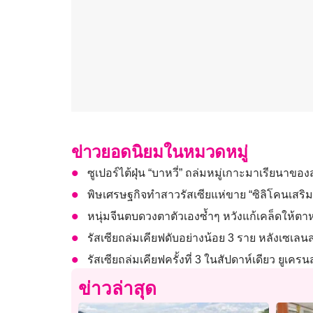
ข่าวยอดนิยมในหมวดหมู่
ซูเปอร์ไต้ฝุ่น “บาหวี่” ถล่มหมู่เกาะมาเรียนา
พิษเศรษฐกิจทำสาวรัสเซียแห่ขาย “ซิลิโคนเสร
หนุ่มจีนตบดวงตาตัวเองซ้ำๆ หวังแก้เคล็ดให้ต
รัสเซียถล่มเคียฟดับอย่างน้อย 3 ราย หลังเซเลนส
รัสเซียถล่มเคียฟครั้งที่ 3 ในสัปดาห์เดียว ยูเค
ข่าวล่าสุด