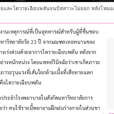
สลายและไตวายเฉียบพลันจนปัสสาวะไม่ออก หลังโหมอ
งานเหตุการณ์ที่เป็นอุทหารณ์สำหรับผู้ที่ชื่นชอบ
บมหาวิทยาลัยวัย 23 ปี จากมณฑลเหอหนานของ
างเร่งด่วนด้วยอาการไตวายเฉียบพลัน หลังจาก
่างหนักหน่วง โดยแพทย์วินิจฉัยว่าเขาเกิดภาวะ
นภาวะรุนแรงที่เส้นใยกล้ามเนื้อที่เสียหายแตก
นคือไตวายเฉียบพลัน
ตประจำโรงพยาบาลในสังกัดมหาวิทยาลัยการ
่า คนไข้รายนี้พยายามฝึกฝนร่างกายในส่วนขา