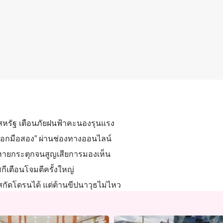
ของสหรัฐ เตือนภัยฝนฟ้าคะนองรุนแรง
ิมอกมือสอง” ผ่านช่องทางออนไลน์
าหายกระตุกจนสูญเสียการมองเห็น
กีเตือนโจมตีครั้งใหญ่
รนสกัดโดรนได้ แต่ต้านขีปนาวุธไม่ไหว