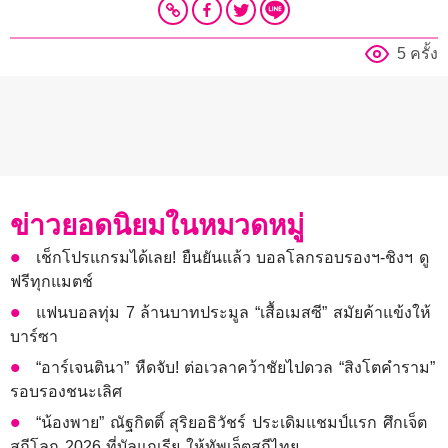
5 ครั้ง
ข่าวยอดนิยมในหมวดหมู่
เช็กโปรแกรมได้เลย! ยืนยันแล้ว บอลโลกรอบรองฯ-ชิงฯ ดู
ฟรีทุกแมตช์
แฟนบอลทุ่ม 7 ล้านบาทประมูล “เสื้อเมสซี” สมัยค้าแข้งให้
บาร์ซา
“อาร์เจนตินา” หืดจับ! ต่อเวลาคว้าชัยไปดวล “สิงโตคำราม”
รอบรองชนะเลิศ
“น้องพาย” ณัฐกิตติ์ สุริยอธิวัชร์ ประเดิมแชมป์แรก ศึกเจ็ต
สกีโลก 2026 ที่บัลแกเรีย ให้ทัพเจ็ตสกีไทย