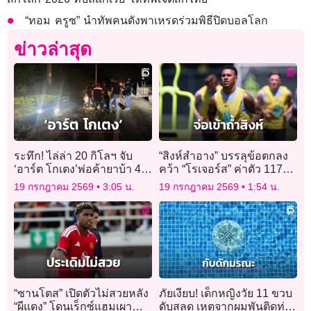
“ทอม ครูซ” นำทัพคนดังพาเหรดร่วมพิธีปิดบอลโลก
ข่าวล่าสุด
ระทึก! ไล่ล่า 20 กิโลฯ จับ
“สิงห์สำอาง” บรรลุข้อตกลง
‘อาร์ต โกเตง’พ่อค้ายาบ้า 4
คว้า “โรเจอร์ส” ค่าตัว 117
หมายจับ ค่าหัว 3 แสน
ล้านปอนด์
19 กรกฎาคม 2569
3:05 น.
19 กรกฎาคม 2569
1:54 น.
“ซานโตส” เปิดตัวไม่สวยหลัง
ภัยเงียบ! เด็กหญิงวัย 11 ขวบ
“ผีแดง” โดนเร็กซ์แฮมเผา
ดับสลด เหตุจากผมพันติดท่อ