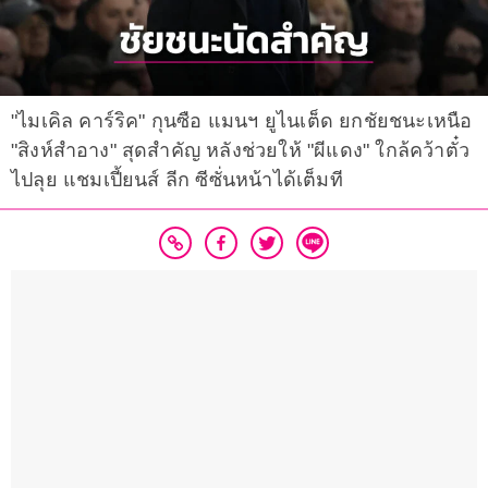
"ไมเคิล คาร์ริค" กุนซือ แมนฯ ยูไนเต็ด ยกชัยชนะเหนือ
"สิงห์สำอาง" สุดสำคัญ หลังช่วยให้ "ผีแดง" ใกล้คว้าตั๋ว
ไปลุย แชมเปี้ยนส์ ลีก ซีซั่นหน้าได้เต็มที