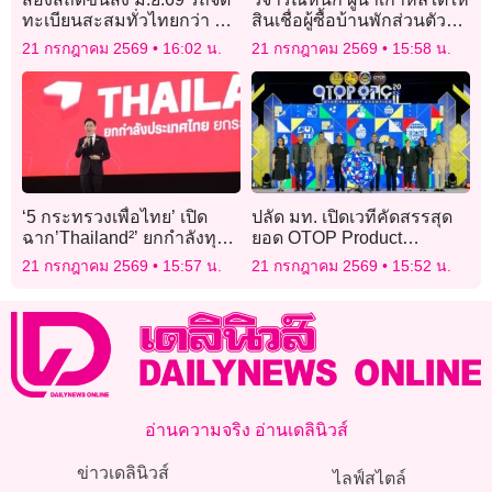
ทะเบียนสะสมทั่วไทยกว่า 45
สินเชื่อผู้ซื้อบ้านพักส่วนตัว
ล้านคัน “รถใหม่-รถอีวี”
สวนทางนโยบายรัฐบาล
21 กรกฎาคม 2569
16:02 น.
21 กรกฎาคม 2569
15:58 น.
เติบโต
ตนเอง
‘5 กระทรวงเพื่อไทย’ เปิด
ปลัด มท. เปิดเวทีคัดสรรสุด
ฉาก’Thailand²’ ยกกำลังทุน
ยอด OTOP Product
มนุษย์’ โชว์ละเอียดยิบ’ผล
Champion ปี 2569
21 กรกฎาคม 2569
15:57 น.
21 กรกฎาคม 2569
15:52 น.
งาน 90 วัน’ทะลวงเป้า พลิก
โฉมการศึกษา
อ่านความจริง อ่านเดลินิวส์
ข่าวเดลินิวส์
ไลฟ์สไตล์