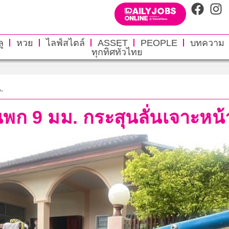
ู
หวย
ไลฟ์สไตล์
ASSET
PEOPLE
บทความ
ทุกทิศทั่วไทย
.
นพก 9 มม. กระสุนลั่นเจาะหน้