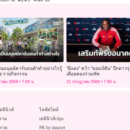
นมนุษย์คาร์บอนต่ำทำอย่างไรรู้
“ผีแดง” คว้า “ธอมป์สัน” ปีกดาวรุ่
ใจ รายกิจกรรม
เดือยทองร่วมทัพ
ฎาคม 2569
7:00 น.
21 กรกฎาคม 2569
7:00 น.
ดลินิวส์
ไลฟ์สไตล์
วาม
เดลินิวส์clips
หวย
PR by dataxet