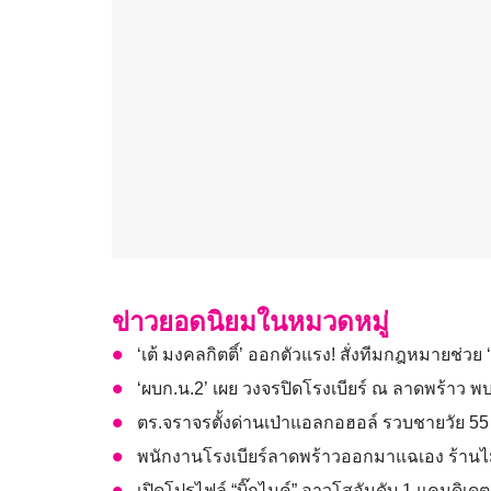
ข่าวยอดนิยมในหมวดหมู่
‘เต้ มงคลกิตติ์’ ออกตัวแรง! สั่งทีมกฎหมายช่วย ‘
‘ผบก.น.2’ เผย วงจรปิดโรงเบียร์ ณ ลาดพร้าว 
ตร.จราจรตั้งด่านเป่าแอลกอฮอล์ รวบชายวัย 55 
พนักงานโรงเบียร์ลาดพร้าวออกมาแฉเอง ร้านไม
เปิดโปรไฟล์ “บิ๊กไมค์” อาวุโสอันดับ 1 แคนดิเดตชิ