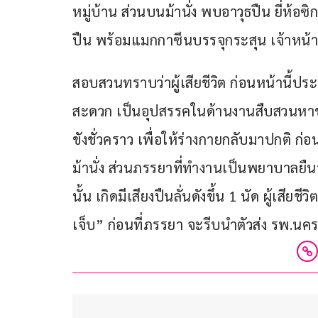
หมู่บ้าน ส่วนบนม้านั่ง พบอาวุธปืน ยี่ห้
ปืน พร้อมแมกกาซีนบรรจุกระสุน เจ้าหน้าที
สอบสวนทราบว่าผู้เสียชีวิต ก่อนหน้านี้ปร
สะดวก เป็นอุปสรรคในด้านงานสืบสวนหาข่า
ขังชั่วคราว เพื่อให้ร่างกายกลับมาปกติ ก่
ม้านั่ง ส่วนภรรยาที่ทำงานเป็นพยาบาลยืนรดน
นั้น เกิดมีเสียงปืนลั่นดังขึ้น 1 นัด ผู้เสียชี
เจ็บ” ก่อนที่ภรรยา จะรีบนำตัวส่ง รพ.นค