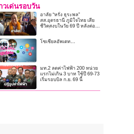
่าวเด่นรอบวัน
อาลัย “หรั่ง ธุระพล”
สส.อุดรธานี ภูมิใจไทย เสีย
ชีวิตสงบในวัย 69 ปี หลังต่อสู้
มะเร็งปอด
โซเชียลอัพเดท…
มท.2 ลดค่าไฟฟ้า 200 หน่วย
แรกไม่เกิน 3 บาท ใช้ปี 69-73
เริ่มรอบบิล ก.ย. 69 นี้