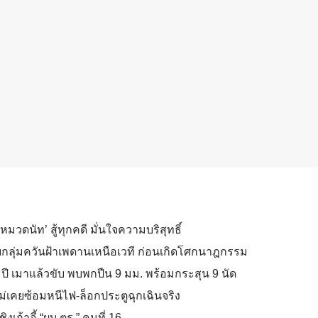
หมวดนัท’ สู้ทุกคดี มั่นใจความบริสุทธิ์
พบกลุ่มควันฝ้าเพดานเหนือเวที ก่อนเกิดโศกนาฎกรรม
ปี เมาแล้วขับ พบพกปืน 9 มม. พร้อมกระสุน 9 นัด
่เคยซ้อมหนีไฟ-ล็อกประตูฉุกเฉินจริง
งเก้าอี้ “ผบ.ตร.” คนที่ 16