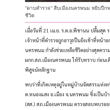
"ดาบตำรวจ" สืบเมืองนครพนม หยิบปืกพ
ชีวิต
เมื่อวันที่ 21 เม.ย. ร.ต.อ.พิชานน ปลื้มสุ
เจ้าหน้าที่ตำรวจถูกอาวุธปืนยิงเข้าที่หน
นครพนม กำลังช่วยเหลือชีวิตอย่างสุดควา
ผกก.สภ.เมืองนครพนม ให้รับทราบ ก่อนเดิ
พิสูจน์หลักฐาน
พบว่าที่เกิดเหตุอยู่ในหมู่บ้านจัดสรรแห
ต.หนองแสง อ.เมือง จ.นครพนม ซึ่งเป็นบ้าน
(สส.) สภ.เมืองนครพนม ตรวจสอบพบรอย