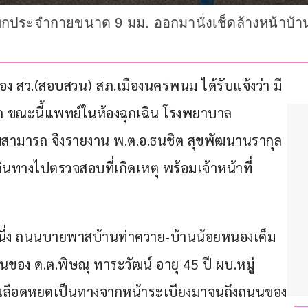
กประจำกายขนาด 9 มม. ออกมานั่งเช็ดล้างหน้าบ้าน
ด รอง สว.(สอบสวน) สภ.เมืองนครพนม ได้รับแจ้งว่า มี
้าอก ขณะนี้แพทย์ในห้องฉุกเฉิน โรงพยาบาล
มสามารถ จึงรายงาน พ.ต.อ.ธนชิต สุขพัฒนานรากุล 
นทางไปตรวจสอบที่เกิดเหตุ พร้อมเจ้าหน้าที่
่งหนึ่ง ถนนบายพาสบ้านท่าควาย-บ้านน้อยหนองเค็ม 
ของ ด.ต.พิษณุ ทาระวัฒน์ อายุ 45 ปี ผบ.หมู่ 
เลือดหยดเป็นทางจากหน้าระเบียงมาจนถึงถนนของ