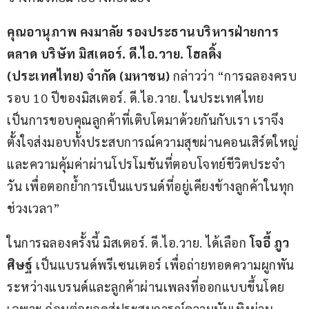
คุณอานุภาพ คงมาลัย รองประธานบริหารฝ่ายการ
ตลาด บริษัท มิสเตอร์
. 
ดี
.
ไอ
.
วาย
. 
โฮลดิ้ง 
(
ประเทศไทย
) 
จำกัด 
(
มหาชน
)
 กล่าวว่า “การฉลองครบ
รอบ 10 ปีของมิสเตอร์. ดี.ไอ.วาย. ในประเทศไทย 
เป็นการขอบคุณลูกค้าที่เติบโตมาด้วยกันกับเรา เราจึง
ตั้งใจส่งมอบทั้งประสบการณ์ความสุขผ่านคอนเสิร์ตใหญ่ 
และความคุ้มค่าผ่านโปรโมชันที่ตอบโจทย์ชีวิตประจำ
วัน เพื่อตอกย้ำการเป็นแบรนด์ที่อยู่เคียงข้างลูกค้าในทุก
ช่วงเวลา”
ในการฉลองครั้งนี้ มิสเตอร์. ดี.ไอ.วาย. ได้เลือก 
โจอี้ ภูว
ศิษฐ์
 เป็นแบรนด์พรีเซนเตอร์ เพื่อถ่ายทอดความผูกพัน
ระหว่างแบรนด์และลูกค้าผ่านเพลงที่ออกแบบขึ้นโดย
เฉพาะ ก่อนต่อยอดสู่ประสบการณ์ความบันเทิงผ่าน