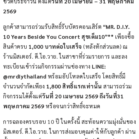
ชีวิตประจำวัน ตั้งแต่
วันที่ 
20 
เมษายน – 
31 
พฤษภาคม 
2569
ลูกค้าสามารถร่วมรับสิทธิ์รับบัตรคอนเสิร์ต 
“
MR. D.I.Y. 
10 Years Beside You Concert 
สุขเต็ม
10”** 
เพียงซื้อ
สินค้าครบ 
1,000 
บาทต่อใบเสร็จ
 (หลังหักส่วนลด) ณ 
ร้านมิสเตอร์. ดี.ไอ.วาย. ในสาขาที่ร่วมรายการ และลง
ทะเบียนเข้าร่วมกิจกรรมผ่านช่องทาง 
LINE: 
@mrdiythailand
 พร้อมอัปโหลดใบเสร็จ โดยสิทธิ์มี
จำนวนจำกัดเพียง 
1,800 
สิทธิ์แรกเท่านั้น
 สามารถร่วม
กิจกรรมได้ตั้งแต่
วันที่ 
20 
เมษายน 
2569 
ถึงวันที่
31 
พฤษภาคม 
2569
 หรือจนกว่าสิทธิ์จะหมด
การฉลองครบรอบ 10 ปี ในครั้งนี้ สะท้อนความมุ่งมั่นของ
มิสเตอร์. ดี.ไอ.วาย. ในการส่งมอบคุณค่าให้กับลูกค้า ผ่าน