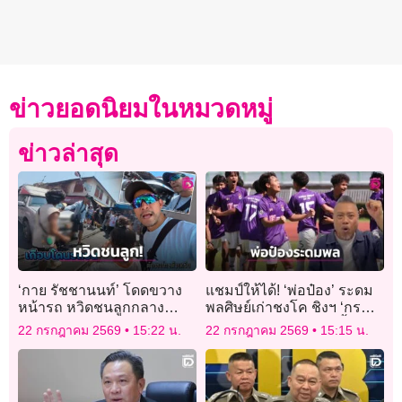
ข่าวยอดนิยมในหมวดหมู่
ข่าวล่าสุด
‘กาย รัชชานนท์’ โดดขวาง
แชมป์ให้ได้! ‘พ่อป๋อง’ ระดม
หน้ารถ หวิดชนลูกกลาง
พลศิษย์เก่าชงโค ชิงฯ ‘กรม
ตลาด เตือนสติผู้ใช้รถใช้ถนน
พละ-เดลินิวส์’ วันศุกร์นี้
22 กรกฎาคม 2569
15:22 น.
22 กรกฎาคม 2569
15:15 น.
ในแหล่งท่องเที่ยว!