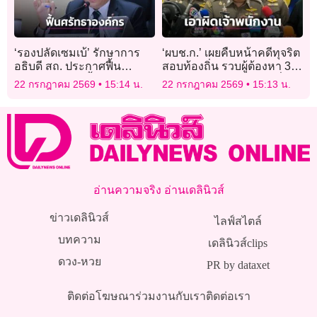
‘รองปลัดเซมเบ้’ รักษาการ
‘ผบช.ก.’ เผยคืบหน้าคดีทุจริต
อธิบดี สถ. ประกาศฟื้น
สอบท้องถิ่น รวบผู้ต้องหา 3
ศรัทธาองค์กร ย้ำสอบสาย
ราย จ่อฟันเจ้าพนักงานเอี่ยว
22 กรกฎาคม 2569
15:14 น.
22 กรกฎาคม 2569
15:13 น.
บริหารโปร่งใส
เพิ่ม
อ่านความจริง อ่านเดลินิวส์
ข่าวเดลินิวส์
ไลฟ์สไตล์
บทความ
เดลินิวส์clips
ดวง-หวย
PR by dataxet
ติดต่อโฆษณา
ร่วมงานกับเรา
ติดต่อเรา