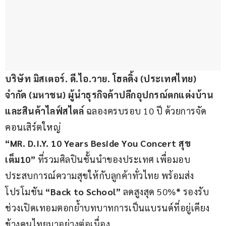
บริษัท มิสเตอร์
. 
ดี
.
ไอ
.
วาย
. 
โฮลดิ้ง 
(
ประเทศไทย
) 
จำกัด 
(
มหาชน
) 
ผู้นำธุรกิจค้าปลีกอุปกรณ์ตกแต่งบ้าน
และสินค้าไลฟ์สไตล์ 
ฉลองครบรอบ 10 ปี ด้วยการจัด
คอนเสิร์ตใหญ่
“MR. D.I.Y. 10 Years Beside You Concert 
สุข
เต็ม
10”
 ที่รวมศิลปินชั้นนำของประเทศ เพื่อมอบ
ประสบการณ์ความสุขให้กับลูกค้าทั่วไทย พร้อมส่ง
โปรโมชัน 
“
Back to School”
 ลดสูงสุด 50%
*
 รองรับ
ช่วงเปิดเทอมตอกย้ำบทบาทการเป็นแบรนด์ที่อยู่เคียง
ข้างคนไทยมาอย่างต่อเนื่อง