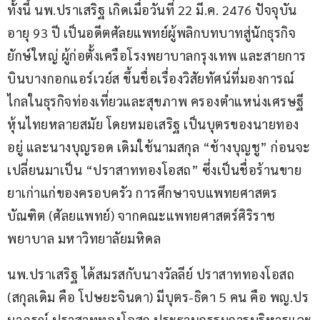
ทั้งนี้ นพ.ปราเสริฐ เกิดเมื่อวันที่ 22 มี.ค. 2476 ปัจจุบัน
อายุ 93 ปี เป็นอดีตศัลยแพทย์ผู้พลิกบทบาทสู่นักธุรกิจ
ยักษ์ใหญ่ ผู้ก่อตั้งเครือโรงพยาบาลกรุงเทพ และสายการ
บินบางกอกแอร์เวย์ส ขึ้นชื่อเรื่องวิสัยทัศน์ที่มองการณ์
ไกลในธุรกิจท่องเที่ยวและสุขภาพ ครองตำแหน่งเศรษฐี
หุ้นไทยหลายสมัย โดยหมอเสริฐ เป็นบุตรของนายทอง
อยู่ และนางบุญรอด เดิมใช้นามสกุล “ช้างบุญชู” ก่อนจะ
เปลี่ยนมาเป็น “ปราสาททองโอสถ” ซึ่งเป็นชื่อร้านขาย
ยาเก่าแก่ของครอบครัว การศึกษาจบแพทยศาสตร
บัณฑิต (ศัลยแพทย์) จากคณะแพทยศาสตร์ศิริราช
พยาบาล มหาวิทยาลัยมหิดล
นพ.ปราเสริฐ ได้สมรสกับนางวัลลีย์ ปราสาททองโอสถ 
(สกุลเดิม คือ โปษยะจินดา) มีบุตร-ธิดา 5 คน คือ พญ.ปร
มาภรณ์ ปราสาททองโอสถ ประธานกรรมการบริหารและ