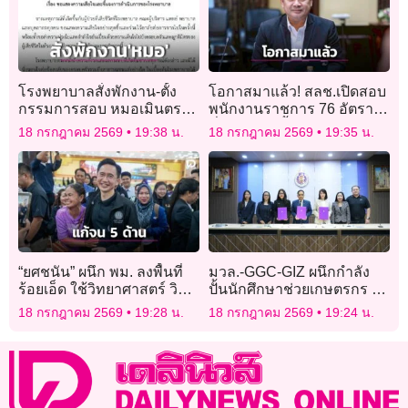
โรงพยาบาลสั่งพักงาน-ตั้ง
โอกาสมาแล้ว! สลช.เปิดสอบ
กรรมการสอบ หมอเมินตรวจ
พนักงานราชการ 76 อัตรา
หัวใจผู้ป่วยสุดท้ายเสียชีวิต
ทั่วประเทศ ย้ำโปร่งใส
18 กรกฎาคม 2569
19:38 น.
18 กรกฎาคม 2569
19:35 น.
“ยศชนัน” ผนึก พม. ลงพื้นที่
มวล.-GGC-GIZ ผนึกกำลัง
ร้อยเอ็ด ใช้วิทยาศาสตร์ วิจัย
ปั้นนักศึกษาช่วยเกษตรกร ยก
และนวัตกรรม พาคนจนพ้น
ระดับปาล์มไทยสู่ ‘คาร์บอน
18 กรกฎาคม 2569
19:28 น.
18 กรกฎาคม 2569
19:24 น.
ความยากจนสำเร็จ
ต่ำ’