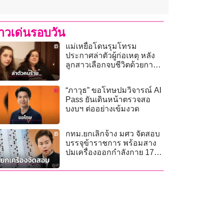
่าวเด่นรอบวัน
แม่เหยื่อโดนรุมโทรม
ประกาศล่าตัวผู้ก่อเหตุ หลัง
ลูกสาวเลือกจบชีวิตด้วยกา
รุณยฆาต
“ภาวุธ” ขอโทษปมวิจารณ์ AI
Pass ยันเดินหน้าตรวจสอ
บงบฯ ต่ออย่างเข้มงวด
กทม.ยกเลิกจ้าง มศว จัดสอบ
บรรจุข้าราชการ พร้อมสาง
ปมเครื่องออกกำลังกาย 17
โครงการ