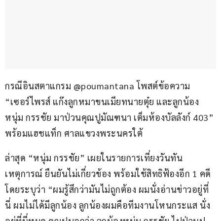
กรณีอินสตาแกรม @poumantana โพสต์ข้อความ 
“เซอร์ไพรส์ แก๊งลูกหมาขนเมียทนายตุ๋ย และลูกน้อง
หนุ่ม กรรชัย มาป่วนคุณปูมัณฑนา เต็มห้องบัลลังก์ 403” 
พร้อมแฮชแท็ก ศาลแขวงพระนครใต้
ล่าสุด “หนุ่ม กรรชัย” เผยในรายการเที่ยงวันทัน
เหตุการณ์ ยืนยันไม่เกี่ยวข้อง พร้อมใช้สิทธิฟ้องอีก 1 คดี 
โดยระบุว่า “ผมรู้สึกว่ามันไม่ถูกต้อง ผมนั่งอ่านข่าวอยู่ที่
นี่ ผมไม่ได้มีลูกน้อง ลูกน้องผมคือทีมงานโหนกระแส นั่ง
อยู่ที่นี่หมด คุณปูบอกว่า ลูกน้องหนุ่ม กรรชัย ไปป่วนปู 