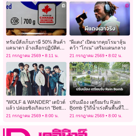
ทรัมป์สั่งเก็บภาษี 50% สินค้า
“ผีแดง” เปิดฉากคุยโรมาลุ้น
แคนาดา อ้างเลือกปฏิบัติต่อ
คว้า “โกเน” เสริมแดนกลาง
สินค้าสหรัฐ
21 กรกฎาคม 2569
8:11 น.
21 กรกฎาคม 2569
8:02 น.
“WOLF & WANDER” เดบิวต์
ปรับเมือง เตรียมรับ Rain
แล้ว ปล่อยซิงเกิลแรก “Better
Bomb รู้วิถีน้ำเร่งคืนพื้นที่ให้
Life” โชว์ 7 เสียงร้องระดับ
น้ำเดินทาง
21 กรกฎาคม 2569
8:00 น.
21 กรกฎาคม 2569
8:00 น.
เทพ