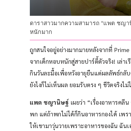
ดาราสาวมากความสามารถ “แพต ชญานิษฐ์”
หนักมาก
ถูกสนใจอยู่อย่างมากมายหลังจากที่ Prime 
จากเด็กหอบหนักสู่สายปาร์ตี้ตัวจริง! เล่าเ
กินวันละมื้อเพื่อหวังอายุยืนแต่ผลลัพธ์ก
ยังไงก็ไม่เห็นผล ยอมรับตรง ๆ ชีวิตจริงไม่
แพต ชญานิษฐ์ 
เผยว่า “เรื่องอาหารคลี
พก แต่ถ้าพกไม่ได้ก็กินอาหารกองได้ เพร
ให้เขามาวุ่นวายเพราะอาหารของฉัน ฉันเ