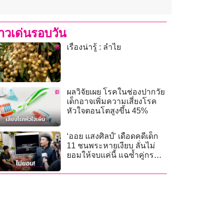
่าวเด่นรอบวัน
เรื่องน่ารู้ : ลำไย
ผลวิจัยเผย โรคในช่องปากวัย
เด็กอาจเพิ่มความเสี่ยงโรค
หัวใจตอนโตสูงขึ้น 45%
‘ออย แสงศิลป์’ เดือดคดีเด็ก
11 ชนพระหายเงียบ ลั่นไม่
ยอมให้จบแค่นี้ แฉซ้ำคู่กรณี
ไร้เงาขอโทษ