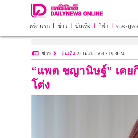
หน้าแรก
ข่าว
บันเทิง
กีฬา
ดวง-มูเตล
ข่าว
บันเทิง
22 เม.ย. 2569 • 19:30 น.
“แพต ชญานิษฐ์” เคยกิ
โต่ง