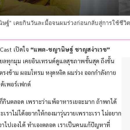
 เคยกินวันละมื้อจนผมร่วงก่อนกลับสู่การใช้ชีวิ
Cast เปิดใจ 
“แพต-ชญานิษฐ์ ชาญสง่าเวช” 
รียลทุกมุม เคยอินเทรนด์ดูแลสุขภาพขั้นสุด ถึงขั้น
ลับตรงข้าม ผอมโทรม หงุดหงิด ผมร่วง ออกกำลังกาย
ได้เพอร์เฟกต์
น ก็กินตลอด เพราะว่าแพ้อาหารเยอะมาก ถ้าพกได้
าะเราไม่ได้อยากให้กองมาวุ่นวายเพราะเรา ไม่อยาก
อาไปเองได้ ทำเองตลอด เราเป็นคนแก้ปัญหาที่