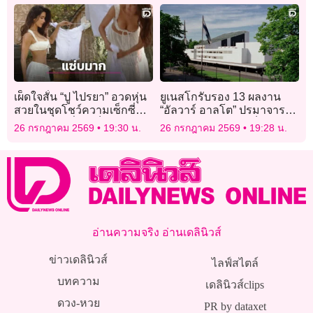
เผ็ดใจสั่น “ปู ไปรยา” อวดหุ่น
ยูเนสโกรับรอง 13 ผลงาน
สวยในชุดโชว์ความเซ็กซี่
“อัลวาร์ อาลโต” ปรมาจารย์
ตากผ้าแบบที่ใครก็ต้องหยุด
สถาปนิกฟินแลนด์ เป็นมรดก
26 กรกฎาคม 2569
19:30 น.
26 กรกฎาคม 2569
19:28 น.
มอง!
โลก
อ่านความจริง อ่านเดลินิวส์
ข่าวเดลินิวส์
ไลฟ์สไตล์
บทความ
เดลินิวส์clips
ดวง-หวย
PR by dataxet