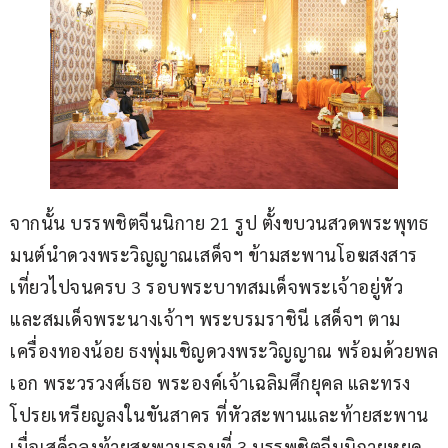
จากนั้น บรรพชิตจีนนิกาย 21 รูป ตั้งขบวนสวดพระพุทธ
มนต์นำดวงพระวิญญาณเสด็จฯ ข้ามสะพานโอฆสงสาร 
เที่ยวไปจนครบ 3 รอบพระบาทสมเด็จพระเจ้าอยู่หัว 
และสมเด็จพระนางเจ้าฯ พระบรมราชินี เสด็จฯ ตาม
เครื่องทองน้อย ธงพุ่มเชิญดวงพระวิญญาณ พร้อมด้วยพล
เอก พระวรวงศ์เธอ พระองค์เจ้าเฉลิมศึกยุคล และทรง
โปรยเหรียญลงในขันสาคร ที่หัวสะพานและท้ายสะพาน 
เมื่อเสด็จลงท้ายสะพานรอบที่ 3 บรรพชิตจีนนิกายหยุด