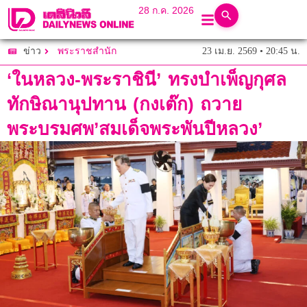
28 ก.ค. 2026
23 เม.ย. 2569 • 20:45 น.
ข่าว
พระราชสำนัก
‘ในหลวง-พระราชินี’ ทรงบำเพ็ญกุศล
ทักษิณานุปทาน (กงเต๊ก) ถวาย
พระบรมศพ’สมเด็จพระพันปีหลวง’