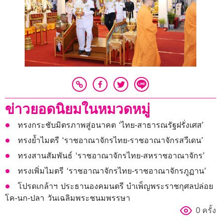
ข่าวยอดนิยมในหมวดหมู่
ทรงกระชับมิตรภาพสู่อนาคต ‘ไทย-สาธารณรัฐฝรั่งเศส’
ทรงย้ำไมตรี ‘ราชอาณาจักรไทย-ราชอาณาจักรสวีเดน’
ทรงสานสัมพันธ์ ‘ราชอาณาจักรไทย-สหราชอาณาจักร’
ทรงเพิ่มไมตรี ‘ราชอาณาจักรไทย-ราชอาณาจักรภูฏาน’
โปรดเกล้าฯ ประธานองคมนตรี บำเพ็ญพระราชกุศลปล่อย
โค-นก-ปลา วันเฉลิมพระชนมพรรษา
0 ครั้ง