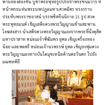
พานทองสองชั้น บูชาพระพุทธรูปประจำพระชนมวาร ที่
หน้าพระแท่นพระนพปฎลมหาเศวตฉัตร ทรงกราบ 
ประทับพระราชอาสน์ บรรพชิตจีนนิกาย 21 รูป สวด
พระพุทธมนต์ เชิญเสด็จดวงพระวิญญาณข้ามสะพาน
โอฆสงสาร นำเสด็จดวงพระวิญญาณลงจากพระที่นั่งดุสิต
มหาปราสาท หม่อมเจ้าฑิฆัมพร ยุคล เชิญเครื่องทอง
น้อย และพลตรี หม่อมเจ้านวพรรษ์ ยุคล เชิญธงพุ่มดวง
พระวิญญาณลงทางบันไดมุขเหนือด้านตะวันตก ไปยัง
มณฑลพิธี