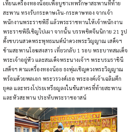
เทียนเครื่องทองน้อยเพื่อบูชาเทพรักษาสะพานที่ท้าย
สะพาน ทรงรับกระดาษเงิน-กระดาษทอง จากเจ้า
พนักงานพระราชพิธี แล้วพระราชทานให้เจ้าพนักงาน
พระราชพิธีเชิญไปเผา จากนั้น บรรพชิตจีนนิกาย 21 รูป
ตั้งขบวนสวดพระพุทธมนต์นำดวงพระวิญญาณ เสด็จฯ 
ข้ามสะพานโอฆสงสาร เที่ยวกลับ 1 รอบ พระบาทสมเด็จ
พระเจ้าอยู่หัว และสมเด็จพระนางเจ้าฯ พระบรมราชินี 
เสด็จฯ ตามเครื่องทองน้อย ธงพุ่มเชิญดวงพระวิญญาณ 
พร้อมด้วยพลเอก พระวรวงศ์เธอ พระองค์เจ้าเฉลิมศึก
ยุคล และทรงโปรยเหรียญลงในขันสาครที่ท้ายสะพาน
และหัวสะพาน ประทับพระราชอาสน์