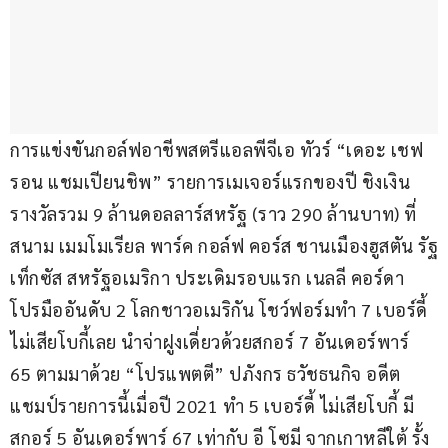
การแข่งขันกอล์ฟอาชีพสตรีแอลพีจีเอ ทัวร์ “เดอะ เชฟ
รอน แชมเปียนชิพ” รายการเมเจอร์แรกของปี ชิงเงิน
รางวัลรวม 9 ล้านดอลลาร์สหรัฐ (ราว 290 ล้านบาท) ที่
สนาม เมมโมเรียล พาร์ค กอล์ฟ คอร์ส ชานเมืองฮูสตัน รัฐ
เท็กซัส สหรัฐอเมริกา ประเดิมรอบแรก เนลลี คอร์ดา 
โปรมืออันดับ 2 โลกชาวอเมริกัน โชว์ฟอร์มทำ 7 เบอร์ดี้ 
ไม่เสียโบกี้เลย นำจ่าฝูงเดี่ยวด้วยสกอร์ 7 อันเดอร์พาร์ 
65 ตามมาด้วย “โปรแพตตี” ปภังกร ธวัชธนกิจ อดีต
แชมป์รายการนี้เมื่อปี 2021 ทำ 5 เบอร์ดี้ ไม่เสียโบกี้ มี
สกอร์ 5 อันเดอร์พาร์ 67 เท่ากับ อี โซมี จากเกาหลีใต้ รั้ง