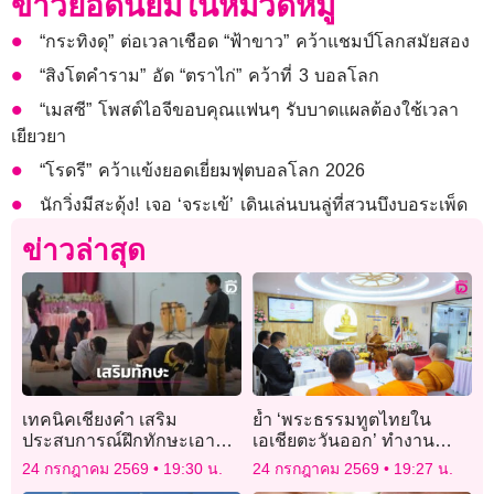
ข่าวยอดนิยมในหมวดหมู่
“กระทิงดุ” ต่อเวลาเชือด “ฟ้าขาว” คว้าแชมป์โลกสมัยสอง
“สิงโตคำราม” อัด “ตราไก่” คว้าที่ 3 บอลโลก
“เมสซี” โพสต์ไอจีขอบคุณแฟนๆ รับบาดแผลต้องใช้เวลา
เยียวยา
“โรดรี” คว้าแข้งยอดเยี่ยมฟุตบอลโลก 2026
นักวิ่งมีสะดุ้ง! เจอ ‘จระเข้’ เดินเล่นบนลู่ที่สวนบึงบอระเพ็ด
ข่าวล่าสุด
เทคนิคเชียงคำ เสริม
ย้ำ ‘พระธรรมทูตไทยใน
ประสบการณ์ฝึกทักษะเอาตัว
เอเชียตะวันออก’ ทำงาน
รอดพร้อมทดสอบดับไฟจาก
เผยแผ่ต้องยึดพระธรรมวินัย-
24 กรกฎาคม 2569
19:30 น.
24 กรกฎาคม 2569
19:27 น.
แก๊สรั่ว
กฎหมายแต่ละประเทศ