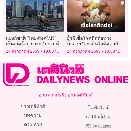
แบงก์ชาติ “ไทย-สิงคโปร์”
ย้ำมีเชื้อโรคติดต่อทาง
เซ็นเอ็มโอยู ยกระดับร่วมมือ
น้ำลาย “อย่ากินไอติมต่อกัน”
ไซเบอร์ สกัดโกงดิจิทัล
ไม่ควรเห็นคนดังทำจนกลาย
24 กรกฎาคม 2569
19:03 น.
24 กรกฎาคม 2569
18:59 น.
เป็นเรื่องตลก!
อ่านความจริง อ่านเดลินิวส์
ข่าวเดลินิวส์
ไลฟ์สไตล์
บทความ
เดลินิวส์clips
ดวง-หวย
PR by dataxet