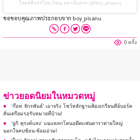
โพสต์ที่แชร์โดย ภิษณุ จุฑานิ่มสกุล (@boy_pisanu)
ขอขอบคุณภาพประกอบจาก boy_pisanu
0 ครั้ง
ข่าวยอดนิยมในหมวดหมู่
‘ก๊อท จักรพันธ์’ เอาจริง โชว์หลักฐานฟ้องเกรียนคีย์บอร์ด
ลั่นเตรียมรอรับหมายที่บ้าน!
‘ยูกิ ดุรงค์แสง’ แฉแหลกโดนอดีตแฟนดาราค่ายใหญ่
นอกใจคบซ้อน-ซ้อมอ่วม!