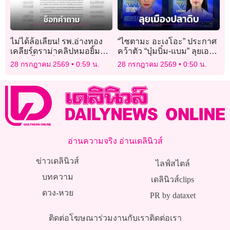
ไม่ได้ล้อเลียน! รพ.อ่างทอง
“ไซตามะ อะเงโอะ” ประกาศ
เคลียร์ดราม่าคลิปหมอยิ้ม
คว้าตัว “บุ๋มบิ๋ม-แบม” ลุยเอ
แถลงย้ำแค่ช็อกคำถามนัก
สวี.ลีก
28 กรกฎาคม 2569
0:59 น.
28 กรกฎาคม 2569
0:50 น.
ข่าว
อ่านความจริง อ่านเดลินิวส์
ข่าวเดลินิวส์
ไลฟ์สไตล์
บทความ
เดลินิวส์clips
ดวง-หวย
PR by dataxet
ติดต่อโฆษณา
ร่วมงานกับเรา
ติดต่อเรา