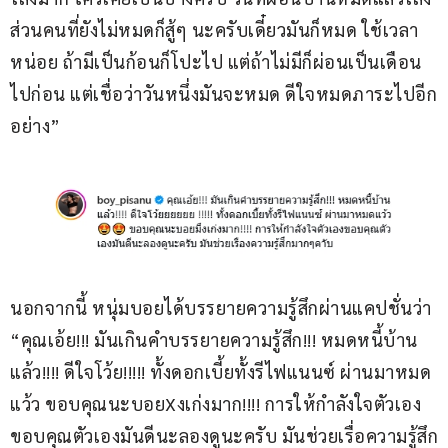
ส่วนคนที่ยังไม่หมดก็สู้ๆ นะครับเดี๋ยวมันก็หมด ใช้เวลา
หน่อย ถ้ามีเป็นก้อนก็โปะไป แต่ถ้าไม่มีก็ผ่อนเป็นเดือน
ไปก่อน แต่เชื่อว่าวันหนึ่งมันจะหมด ดีใจหมดภาระไปอีก
อย่าง”
นอกจากนี้ หนุ่มบอยได้บรรยายความรู้สึกผ่านแคปชั่นว่า 
“คุณเอ้ย!!! มันเกินคำบรรยายความรู้สึก!!! หมดหนี้บ้าน
แล้ว!!!! ดีใจโว้ย!!!!! ทั้งดอกเบี้ยทั้งรีไฟแนนซ์ ผ่านมาหมด
แว้ว ขอบคุณนะบอยXงเก่งมาก!!!! การให้กำลังใจตัวเอง 
ขอบคุณตัวเองมันดีนะลองดูนะครับ มันช่วยเรื่อความรู้สึก