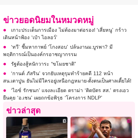
ข่าวยอดนิยมในหมวดหมู่
เกาะประเด็นการเมือง ไม่ต้องมาต่อรอง! ‘เสี่ยหนู’ กร้าว
เดินหน้าฟ้อง ‘เป๋า ไอลอว์’
‘ทวี’ ชี้มหากาพย์ ‘โกงสอบ’ ปล้นงานม.บูรพา? มี
พฤติการณ์เป็นองค์กรอาชญากรรม
รัฐต้องสู้หนักวาระ “ขโมยชาติ”
‘กานต์ ภัสริน’ จวกยับเหตุรุมทำร้ายคดี 112 หน้า
สน.เตาปูน ยันไม่มีใครอยู่เหนือกฎหมาย-ตั้งตนเป็นศาลเตี้ยได้!
‘ไอซ์ รักชนก’ แจงละเอียด ดราม่า ‘ติดบัตร สส.’ ตรงเอว
ยืนคุย ‘อ.เชน’ เผยถกข้อพิรุธ ‘โครงการ NDLP’
ข่าวล่าสุด