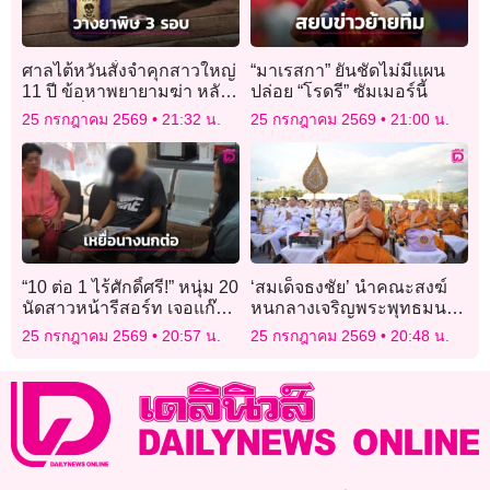
ศาลไต้หวันสั่งจำคุกสาวใหญ่
“มาเรสกา” ยันชัดไม่มีแผน
11 ปี ข้อหาพยายามฆ่า หลัง
ปล่อย “โรดรี” ซัมเมอร์นี้
วางยาเบื่อหนูอดีตแฟนถึง 3
25 กรกฎาคม 2569
21:32 น.
25 กรกฎาคม 2569
21:00 น.
รอบ
“10 ต่อ 1 ไร้ศักดิ์ศรี!” หนุ่ม 20
‘สมเด็จธงชัย’ นำคณะสงฆ์
นัดสาวหน้ารีสอร์ท เจอแก๊ง
หนกลางเจริญพระพุทธมนต์
แฟนเก่าดักรุมสกรัม อ่วมอ้วก
นวัคคหายุสมธัมม์ถวาย
25 กรกฎาคม 2569
20:57 น.
25 กรกฎาคม 2569
20:48 น.
เป็นเลือด
‘พระบาทสมเด็จ
พระเจ้าอยู่หัว’