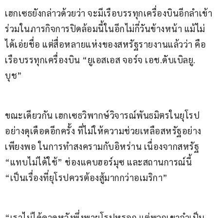
เฮกเซธยังกล่าวด้วยว่า จะมีเรือบรรทุกเครื่องบินอีกลำเข้า
ร่วมในภารกิจการปิดล้อมนี้ในอีกไม่กี่วันข้างหน้า แม้ไม่
ได้เอ่ยชื่อ แต่สื่อหลายแห่งของสหรัฐรายงานแล้วว่า คือ
เรือบรรทุกเครื่องบิน “ยูเอสเอส จอร์จ เอช.ดับเบิลยู. 
บุช”
ขณะเดียวกัน เฮกเซธวิพากษ์วิจารณ์พันธมิตรในยุโรป
อย่างดุเดือดอีกครั้ง ที่ไม่ให้ความช่วยเหลือสหรัฐอย่าง
เพียงพอ ในการทำสงครามกับอิหร่าน เนื่องจากสหรัฐ 
“แทบไม่ได้ใช้” ช่องแคบฮอร์มุซ และสถานการณ์นี้ 
“เป็นเรื่องที่ยุโรปควรต้องสู้มากกว่าอเมริกา”
“เราไม่ได้คาดหวังพึ่งพายุโรปหรอก แต่พวกเขาจำเป็น