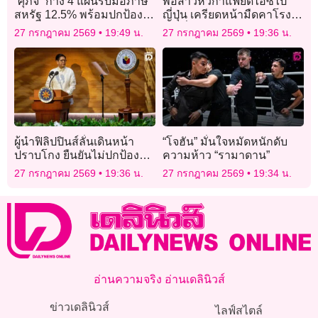
“ศุภจี” กาง 4 แผนรับมือภาษี
พ่อสาวหิ้วกาแฟยัดไอซ์ไป
สหรัฐ 12.5% พร้อมปกป้อง
ญี่ปุ่น เครียดหน้ามืดคาโรง
ผลประโยชน์ชาติ
พัก มั่นใจลูกถูกหลอกใช้
27 กรกฎาคม 2569
19:49 น.
27 กรกฎาคม 2569
19:36 น.
ผู้นำฟิลิปปินส์ลั่นเดินหน้า
“โจฮัน” มั่นใจหมัดหนักดับ
ปราบโกง ยืนยันไม่ปกป้องคน
ความห้าว “รามาดาน”
ใกล้ชิด
27 กรกฎาคม 2569
19:36 น.
27 กรกฎาคม 2569
19:34 น.
อ่านความจริง อ่านเดลินิวส์
ข่าวเดลินิวส์
ไลฟ์สไตล์