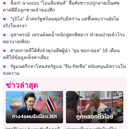
ช็อก! นางแบบ “โอนลีแฟนส์” ชื่อดังชาวเปรูกลายเป็นศพ
คาดฝีมือลูกชายเจ้าของตึก
“รูบิโอ” ย้ำสหรัฐพร้อมคุยกับอิหร่าน แต่ชี้เตหะรานยังไม่
จริงใจเจรจา
อุทาหรณ์! เทรนด์ลดน้ำหนักสูตรพิสดาร ทำคนป่วยเข้าโรง
พยาบาลเพียบ
ศาลเกาหลีใต้สั่งจำคุกอดีตผู้นำ “ยุน ซอก-ยอล” 18 เดือน
คดีให้ข้อมูลเท็จหาเสียง
รัฐมนตรีกลาโหมสหรัฐแฉ “จีน-รัสเซีย” สนับสนุนอิหร่านใน
สงคราม
ข่าวล่าสุด