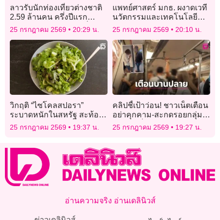
ลาวรับนักท่องเที่ยวต่างชาติ
แพทย์ศาสตร์ มกธ. ผงาดเวที
2.59 ล้านคน ครึ่งปีแรก
นวัตกรรมและเทคโนโลยี
“ไทย” ยังครองอันดับหนึ่ง
คว้า 2 รางวัลซ้อน ชู AI
25 กรกฎาคม 2569
20:29 น.
25 กรกฎาคม 2569
20:10 น.
ปฏิวัติการศึกษาแพทย์และ
สุขภาพยุคใหม่
วิกฤติ “ไซโคลสปอรา”
คลิปชี้เป้าว่อน! ชาวเน็ตเตือน
ระบาดหนักในสหรัฐ สะท้อน
อย่าคุกคาม-สะกดรอยกลุ่ม
ช่องโหว่ความปลอดภัย
อิตาลี หวั่นขัดแย้ง-บานปลาย
25 กรกฎาคม 2569
19:37 น.
25 กรกฎาคม 2569
19:27 น.
อาหาร
อ่านความจริง อ่านเดลินิวส์
ข่าวเดลินิวส์