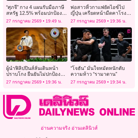
“ศุภจี” กาง 4 แผนรับมือภาษี
พ่อสาวหิ้วกาแฟยัดไอซ์ไป
สหรัฐ 12.5% พร้อมปกป้อง
ญี่ปุ่น เครียดหน้ามืดคาโรง
ผลประโยชน์ชาติ
พัก มั่นใจลูกถูกหลอกใช้
27 กรกฎาคม 2569
19:49 น.
27 กรกฎาคม 2569
19:36 น.
ผู้นำฟิลิปปินส์ลั่นเดินหน้า
“โจฮัน” มั่นใจหมัดหนักดับ
ปราบโกง ยืนยันไม่ปกป้องคน
ความห้าว “รามาดาน”
ใกล้ชิด
27 กรกฎาคม 2569
19:36 น.
27 กรกฎาคม 2569
19:34 น.
อ่านความจริง อ่านเดลินิวส์