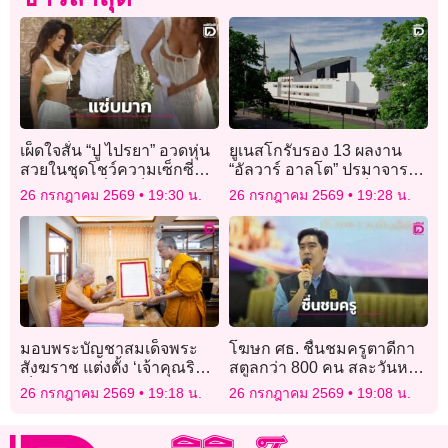
เผ็ดใจสั่น “ปู ไปรยา” อวดหุ่น
ยูเนสโกรับรอง 13 ผลงาน
สวยในชุดโชว์ความเซ็กซี่
“อัลวาร์ อาลโต” ปรมาจารย์
ตากผ้าแบบที่ใครก็ต้องหยุด
สถาปนิกฟินแลนด์ เป็นมรดก
26 กรกฎาคม 2569
19:30 น.
26 กรกฎาคม 2569
19:28 น.
มอง!
โลก
มอบพระบัญชาสมเด็จพระ
โฆษก ศธ. ชื่นชมครูตาดีกา
สังฆราช แต่งตั้ง ‘เจ้าคุณริด’
สตูลกว่า 800 คน สละวันหยุด
เป็น ‘เจ้าคณะจังหวัด
พัฒนาตนเอง หนุนลดภาระ
26 กรกฎาคม 2569
19:18 น.
26 กรกฎาคม 2569
19:08 น.
นครสวรรค์’
ครู