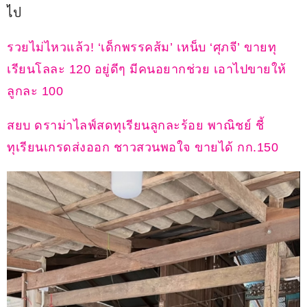
ไป
รวยไม่ไหวแล้ว! ‘เด็กพรรคส้ม’ เหน็บ ‘ศุภจี’ ขายทุ
เรียนโลละ 120 อยู่ดีๆ มีคนอยากช่วย เอาไปขายให้
ลูกละ 100 
สยบ ดราม่าไลฟ์สดทุเรียนลูกละร้อย พาณิชย์ ชี้
ทุเรียนเกรดส่งออก ชาวสวนพอใจ ขายได้ กก.150 