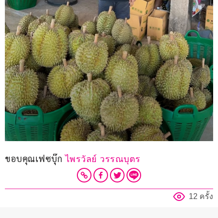
ขอบคุณเฟซบุ๊ก
 ไพรวัลย์ วรรณบุตร
12 ครั้ง