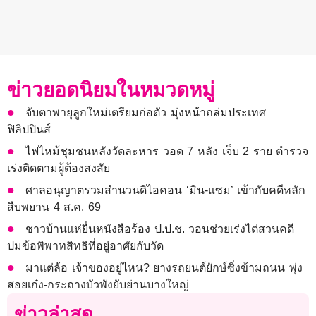
ข่าวยอดนิยมในหมวดหมู่
จับตาพายุลูกใหม่เตรียมก่อตัว มุ่งหน้าถล่มประเทศ
ฟิลิปปินส์
ไฟไหม้ชุมชนหลังวัดละหาร วอด 7 หลัง เจ็บ 2 ราย ตำรวจ
เร่งติดตามผู้ต้องสงสัย
ศาลอนุญาตรวมสำนวนดิไอคอน ‘มิน-แซม’ เข้ากับคดีหลัก
สืบพยาน 4 ส.ค. 69
ชาวบ้านแห่ยื่นหนังสือร้อง ป.ป.ช. วอนช่วยเร่งไต่สวนคดี
ปมข้อพิพาทสิทธิที่อยู่อาศัยกับวัด
มาแต่ล้อ เจ้าของอยู่ไหน? ยางรถยนต์ยักษ์ซิ่งข้ามถนน พุ่ง
สอยเก๋ง-กระถางบัวพังยับย่านบางใหญ่
ข่าวล่าสุด