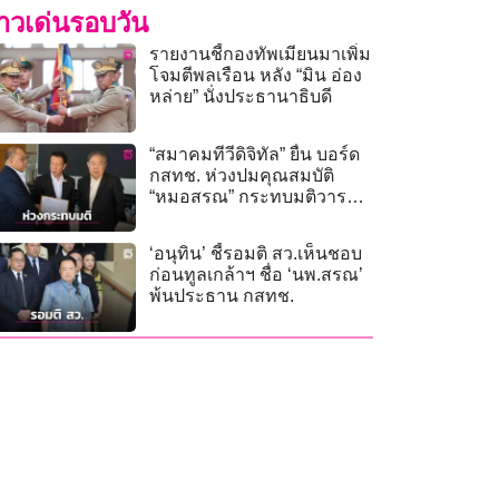
่าวเด่นรอบวัน
รายงานชี้กองทัพเมียนมาเพิ่ม
โจมตีพลเรือน หลัง “มิน อ่อง
หล่าย” นั่งประธานาธิบดี
“สมาคมทีวีดิจิทัล” ยื่น บอร์ด
กสทช. ห่วงปมคุณสมบัติ
“หมอสรณ” กระทบมติวาระ
ใหญ่
‘อนุทิน’ ชี้รอมติ สว.เห็นชอบ
ก่อนทูลเกล้าฯ ชื่อ ‘นพ.สรณ’
พ้นประธาน กสทช.