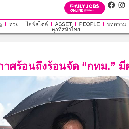
ู
หวย
ไลฟ์สไตล์
ASSET
PEOPLE
บทความ
ทุกทิศทั่วไทย
าศร้อนถึงร้อนจัด “กทม.” ม