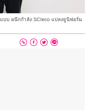
ูปแบบ ผนึกกำลัง SCIeco แปลงยูนิฟอร์ม