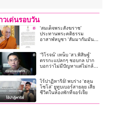
่าวเด่นรอบวัน
‘สมเด็จพระสังฆราช’
ประทานพระคติธรรม
อาสาฬหบูชา ‘สัมมากัมมัน
ตะ’ การงดเว้นกายทุจริต
‘วิโรจน์’ เหน็บ ‘สว.พิสิษฐ์’
ตรรกะแปลกๆ ชอบกล ปาก
บอกว่าไม่มีปัญหาแต่ไม่กล้า
ให้ตรวจเส้นเงิน
ไร้ปาฏิหาริย์! พบร่าง ‘ฮลุน
โซโล่’ ยูทูบเบอร์สายลุย เสีย
ชีวิตในห้องพักที่จอร์เจีย