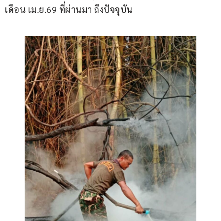
เดือน เม.ย.69 ที่ผ่านมา ถึงปัจจุบัน