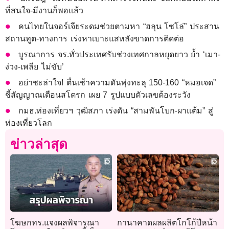
ที่สนใจ-มีงานก็พอแล้ว
คนไทยในจอร์เจียระดมช่วยตามหา “ฮลุน โซโล่” ประสาน
สถานทูต-ทางการ เร่งหาเบาะแสหลังขาดการติดต่อ
บูรณาการ จร.ทั่วประเทศรับช่วงเทศกาลหยุดยาว ย้ำ ‘เมา-
ง่วง-เพลีย ไม่ขับ’
อย่าชะล่าใจ! ตื่นเช้าความดันพุ่งทะลุ 150-160 “หมอเจด”
ชี้สัญญาณเตือนสโตรก เผย 7 รูปแบบตัวเลขต้องระวัง
กมธ.ท่องเที่ยวฯ วุฒิสภา เร่งดัน “สามพันโบก-ผาแต้ม” สู่
ท่องเที่ยวโลก
ข่าวล่าสุด
โฆษกทร.แจงผลพิจารณา
กานาคาดผลผลิตโกโก้ปีหน้า