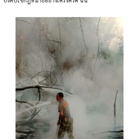
บังคับใช้กฎหมายอย่างเคร่งครัด นั้น