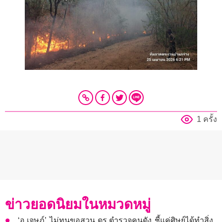
1 ครั้ง
ข่าวยอดนิยมในหมวดหมู่
‘อ.เจษฎ์’ ไม่ทนขอสวน ดร.ตำรวจคนดัง ชี้แค่ศิษย์ได้ทำสิ่ง