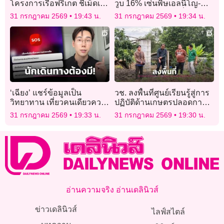
โครงการเรือฟริเกต ชี้เม็ดเงิน
วูบ 16% เซ่นพิษเอลนีโญ-
ลงทุนในไทย 7,000 ล้าน
โรคระบาด-เหมืองเถื่อน
31 กรกฎาคม 2569
19:43 น.
31 กรกฎาคม 2569
19:34 น.
‘เฉียง’ แชร์ข้อมูลเป็น
วช. ลงพื้นที่ศูนย์เรียนรู้สู่การ
วิทยาทาน เที่ยวคนเดียวควร
ปฏิบัติด้านเกษตรปลอดการ
รู้ โหลดแอปช่วยเหลือยาม
เผาณ จ.น่าน
31 กรกฎาคม 2569
19:33 น.
31 กรกฎาคม 2569
19:30 น.
วิกฤติ
อ่านความจริง อ่านเดลินิวส์
ข่าวเดลินิวส์
ไลฟ์สไตล์