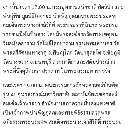
จากนั้น เวลา 17.00 น. กรมอุทยานแห่งชาติ สัตว์ป่า และ
พันธุ์พืช มูลนิธิโลจายะ บำเพ็ญกุศลถวายพระบรมศพ 
สมเด็จพระนางเจ้าสิริกิติ์ พระบรมราชินีนาถ พระบรม
ราชชนนีพันปีหลวง โดยมีพระสงฆ์จากวัดพระเชตุพน
วิมลมังคลาราม วัดโมลีโลกยาราม กรุงเทพมหานคร วัด
พระศรีรัตนมหาธาตุ จ.พิษณุโลก วัดป่าสุคะโต จ.ชัยภูมิ 
วัดบางขวาง จ.นนทบุรี สวดมาติกาและสดับปกรณ์ ณ 
พระที่นั่งดุสิตมหาปราสาท ในพระบรมมหาราชวัง
และเวลา 19.00 น. คณะกรรมการอักษรศาสตร์บัณฑิต 
รุ่น 41 จุฬาลงกรณ์มหาวิทยาลัย สถาบันจิตเวชศาสตร์
สมเด็จเจ้าพระยา สำนักงานสภาความมั่นคงแห่งชาติ 
เป็นเจ้าภาพบำเพ็ญกุศลและพระพิธีธรรมสวดพระ
อภิธรรมพระบรมศพ สมเด็จพระนางเจ้าสิริกิติ์ พระบรม