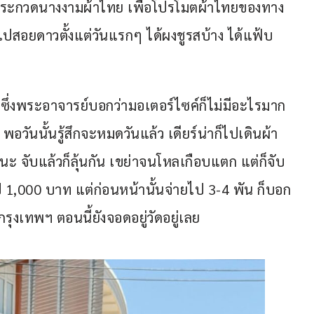
ีประกวดนางงามผ้าไทย เพื่อโปรโมตผ้าไทยของทาง
็ไปสอยดาวตั้งแต่วันแรกๆ ได้ผงชูรสบ้าง ได้แฟ้บ
 ซึ่งพระอาจารย์บอกว่ามอเตอร์ไซค์ก็ไม่มีอะไรมาก 
วันนั้นรู้สึกจะหมดวันแล้ว เดียร์น่าก็ไปเดินผ้า
ับนะ จับแล้วก็ลุ้นกัน เขย่าจนโหลเกือบแตก แต่ก็จับ
ไป 1,000 บาท แต่ก่อนหน้านั้นจ่ายไป 3-4 พัน ก็บอก
กรุงเทพฯ ตอนนี้ยังจอดอยู่วัดอยู่เลย