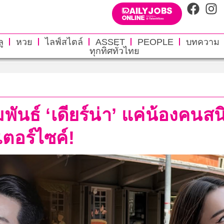
ู
หวย
ไลฟ์สไตล์
ASSET
PEOPLE
บทความ
ทุกทิศทั่วไทย
ัมพันธ์ ‘เดียร์น่า’ แค่น้องคน
ตอร์ไซค์!