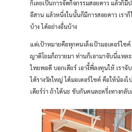
ก็เลยเป็นการจัดกิจกรรมสอยดาว แล้วก็ม
อีสาน แล้วหนึ่งในนั้นก็มีการสอยดาว เราก
บ้าง ได้อย่างอื่นบ้าง
แต่เป้าหมายคือทุกคนเล็งเป้ามอเตอร์ไซค์
ญาติโยมก็ถวายมา ท่านก็เอามาจับนี่แหละ พอ
ไทยพอดี บอกเดียร์ เอางี้พี่ลงทุนให้ เราจ
ได้รางวัลใหญ่ ได้มอเตอร์ไซค์ คือให้น้อง
เดียร์ว่า ถ้าได้นะ ขับกันคนละครึ่งทางกลับ