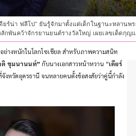
น "เดียร์น่า ฟลีโป" ยันรู้จักมาตั้งแต่เด็กในฐานะหลา
นหลักพันคว้าจักรยานยนต์รางวัลใหญ่ เผยเลขเด็ดก
งอย่างหนักในโลกโซเชียล สำหรับภาพความสนิท
าติ ชุมนานนท์”
 กับนางเอกสาวหน้าหวาน “
เดียร์
่จังหวัดอุดรธานี จนหลายคนตั้งข้อสงสัยว่าคู่นี้กำลัง