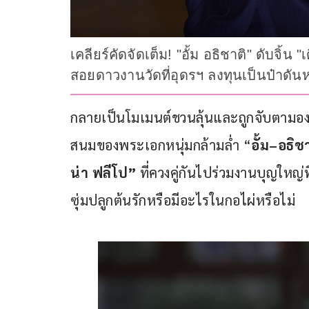
เคลียร์คัดจัดเต็ม! "อั้ม อธิชาติ" ดับจิ้
สอยดาวงานวัดที่อุดรฯ ลงทุนเป็นป๋าดั
กลายเป็นโมเมนต์ชวนลุ้นและถูกจับตามอ
สนมของพระเอกหนุ่มกล้ามล่ำ “
อั้ม
–
อธิช
น่า ฟลีโป”
 ที่ควงคู่กันไปร่วมงานบุญใหญ่ที
ซุ่มปลูกต้นรักหรือมีอะไรในกอไผ่หรือไม่