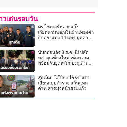
่าวเด่นรอบวัน
ตร.ไซเบอร์ทลายแก๊ง
เวียดนามฟอกเงินผ่านทองคำ
ยึดทองแท่ง 14 แท่ง มูลค่า
1.7 ล้าน
นับถอยหลัง 3 ส.ค. นี้! ปลัด
ทส. ลุยเชียงใหม่ เช็กความ
พร้อมรับยูเนสโก ประเมิน
‘เมืองหลวงล้านนา’ ขึ้นมรดก
โลก
สุดเหิม! ‘ไอ้ป๋อง-ไอ้ธง’ แต่ง
เลียนแบบตำรวจ แว้นแหก
ด่าน คาดมุ่งหน้าสระแก้ว