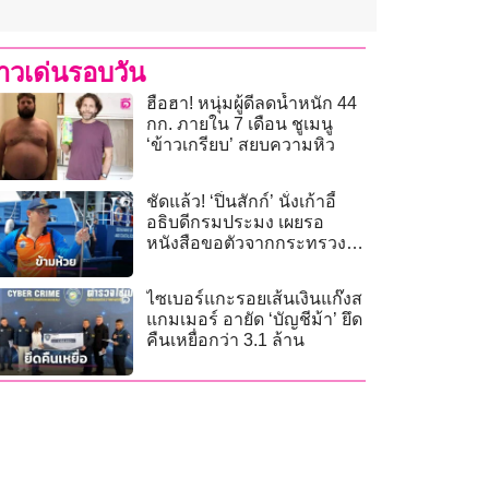
่าวเด่นรอบวัน
ฮือฮา! หนุ่มผู้ดีลดน้ำหนัก 44
กก. ภายใน 7 เดือน ชูเมนู
‘ข้าวเกรียบ’ สยบความหิว
ชัดแล้ว! ‘ปิ่นสักก์’ นั่งเก้าอี้
อธิบดีกรมประมง เผยรอ
หนังสือขอตัวจากกระทรวง
เกษตรฯ
ไซเบอร์แกะรอยเส้นเงินแก๊งส
แกมเมอร์ อายัด ‘บัญชีม้า’ ยึด
คืนเหยื่อกว่า 3.1 ล้าน