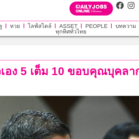
ู
หวย
ไลฟ์สไตล์
ASSET
PEOPLE
บทความ
ทุกทิศทั่วไทย
วเอง 5 เต็ม 10 ขอบคุณบุคล